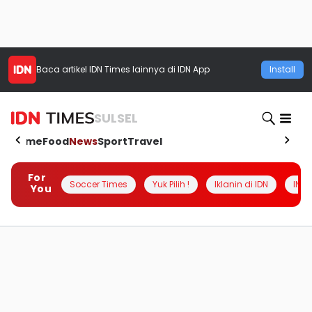
Baca artikel
IDN Times
lainnya di IDN App
Install
SULSEL
Home
Food
News
Sport
Travel
For
Soccer Times
Yuk Pilih !
Iklanin di IDN
INSI
You