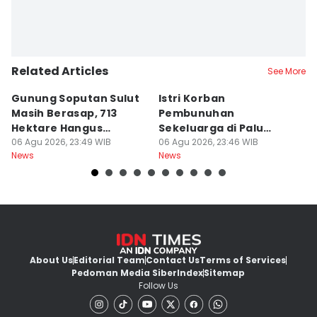
Related Articles
See More
Gunung Soputan Sulut
Istri Korban
L
Masih Berasap, 713
Pembunuhan
G
Hektare Hangus
Sekeluarga di Palu
O
Terbakar
06 Agu 2026, 23:49 WIB
Meninggal di Rumah
06 Agu 2026, 23:46 WIB
M
06
News
News
Ne
Sakit
About Us
Editorial Team
Contact Us
Terms of Services
Pedoman Media Siber
Index
Sitemap
Follow Us