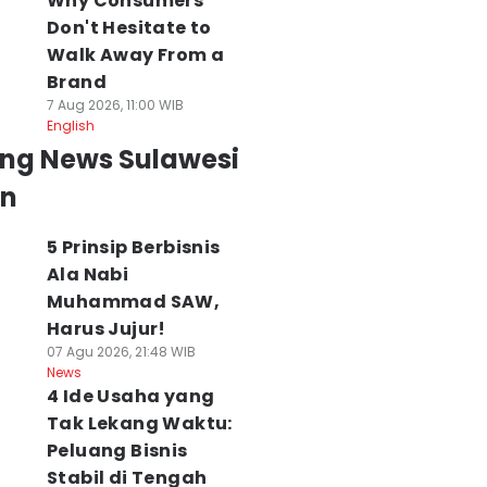
Why Consumers
Don't Hesitate to
Walk Away From a
Brand
7 Aug 2026, 11:00 WIB
English
ing News Sulawesi
an
5 Prinsip Berbisnis
Ala Nabi
Muhammad SAW,
Harus Jujur!
07 Agu 2026, 21:48 WIB
News
4 Ide Usaha yang
Tak Lekang Waktu:
Peluang Bisnis
Stabil di Tengah