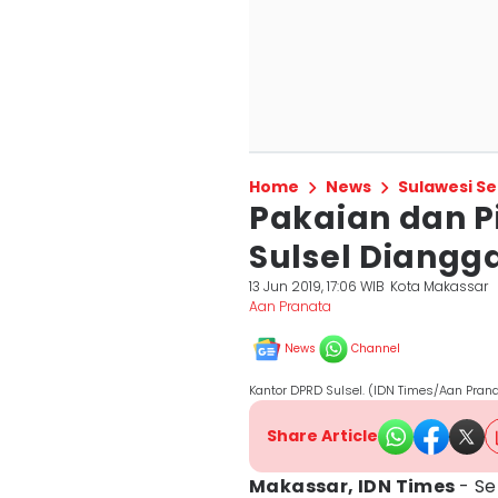
Home
News
Sulawesi Se
Pakaian dan P
Sulsel Diangga
13 Jun 2019, 17:06 WIB
Kota Makassar
Aan Pranata
News
Channel
Kantor DPRD Sulsel. (IDN Times/Aan Pran
Share Article
Makassar, IDN Times
- S