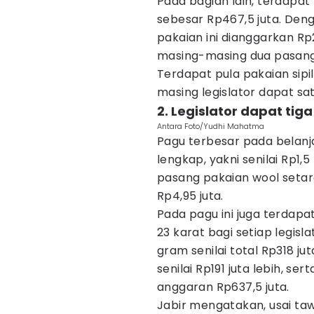
Pada bagian lain, terdapat 
sebesar Rp467,5 juta. Deng
pakaian ini dianggarkan Rp
masing-masing dua pasang u
Terdapat pula pakaian sipil
masing legislator dapat sa
2. Legislator dapat tiga
Antara Foto/Yudhi Mahatma
Pagu terbesar pada belanja
lengkap, yakni senilai Rp1,5 
pasang pakaian wool seta
Rp4,95 juta.
Pada pagu ini juga terdapa
23 karat bagi setiap legis
gram senilai total Rp318 ju
senilai Rp191 juta lebih, se
anggaran Rp637,5 juta.
Jabir mengatakan, usai ta