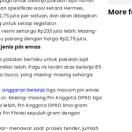
pagu untuk belanja pakaian sipil harian
an spesifikasi wool setara Hermes,
More 
2,75 juta per satuan, dan akan dibagikan
ntuk setiap legislator.
 resmi seharga Rp233 juta lebih. Masing-
tu pasang dengan harga Rp2,75 juta.
 jenis pin emas
 pakaian berlaku untuk pakaian sipil
miliar lebih. Pagu ini terdiri atas belanja 85
ra Gucci, yang masing-masing seharga
t
anggaran belanja
tiga macam pin emas
lator. Masing-masing Pin Anggota DPRD tiga
ta lebih, Pin Anggota DPRD lima gram
rta Pin Phinisi sepuluh gram dengan
war-menawar saat proses tender, jumlah