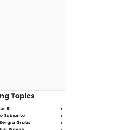
ng Topics
ur BI
o Subianto
ergizi Gratis
ukar Rupiah