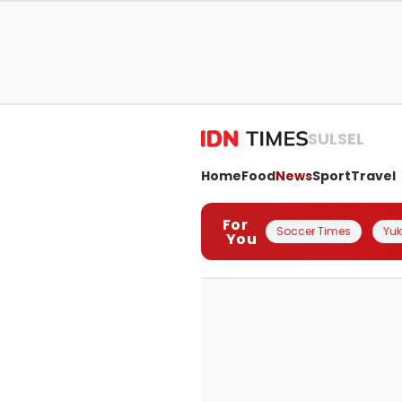
SULSEL
Home
Food
News
Sport
Travel
For
Soccer Times
Yuk 
You