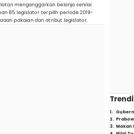
elatan menganggarkan belanja senilai
an 85 legislator terpilih periode 2019-
daaan pakaian dan atribut legislator.
Trendi
1
.
Gubern
2
.
Prabow
3
.
Makan B
4
.
Nilai T