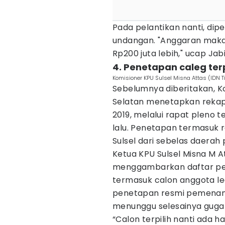
Pada pelantikan nanti, dip
undangan. "Anggaran mak
Rp200 juta lebih," ucap Jabi
4. Penetapan caleg ter
Komisioner KPU Sulsel Misna Attas (IDN 
Sebelumnya diberitakan, K
Selatan menetapkan rekapi
2019, melalui rapat pleno t
lalu. Penetapan termasuk r
Sulsel dari sebelas daerah 
Ketua KPU Sulsel Misna M A
menggambarkan daftar pes
termasuk calon anggota leg
penetapan resmi pemenang
menunggu selesainya gugat
“Calon terpilih nanti ada h