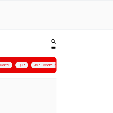
l Dokter
Quiz
Join Community