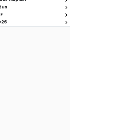
tus
FF
026