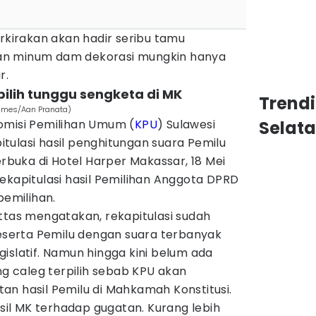
erkirakan akan hadir seribu tamu
an minum dam dekorasi mungkin hanya
r.
pilih tunggu sengketa di MK
Trend
Times/Aan Pranata)
omisi Pemilihan Umum (
KPU
) Sulawesi
Selat
tulasi hasil penghitungan suara Pemilu
erbuka di Hotel Harper Makassar, 18 Mei
ekapitulasi hasil Pemilihan Anggota DPRD
pemilihan.
ttas mengatakan, rekapitulasi sudah
erta Pemilu dengan suara terbanyak
islatif. Namun hingga kini belum ada
 caleg terpilih sebab KPU akan
an hasil Pemilu di Mahkamah Konstitusi.
asil MK terhadap gugatan. Kurang lebih