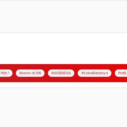
Pilih !
Iklanin di IDN
INSIDENESIA
#LokalBerdaya
Profi