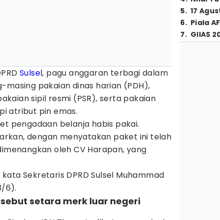
5
.
17 Agus
6
.
Piala A
7
.
GIIAS 2
 DPRD
Sulsel
, pagu anggaran terbagi dalam
g-masing pakaian dinas harian (PDH),
pakaian sipil resmi (PSR), serta pakaian
pi atribut pin emas.
et pengadaan belanja habis pakai.
rkan, dengan menyatakan paket ini telah
 dimenangkan oleh CV Harapan, yang
 kata Sekretaris DPRD Sulsel Muhammad
3/6).
disebut setara merk luar negeri