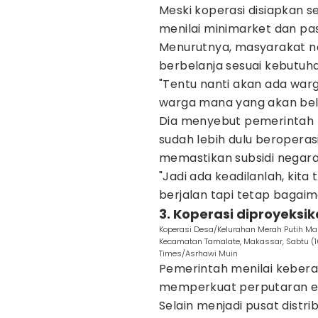
Meski koperasi disiapkan se
menilai minimarket dan pa
Menurutnya, masyarakat na
berbelanja sesuai kebutuh
"Tentu nanti akan ada warg
warga mana yang akan bel
Dia menyebut pemerintah t
sudah lebih dulu beroperas
memastikan subsidi negara
"Jadi ada keadilanlah, kit
berjalan tapi tetap bagaim
3. Koperasi diproyeks
Koperasi Desa/Kelurahan Merah Putih Ma
Kecamatan Tamalate, Makassar, Sabtu 
Times/Asrhawi Muin
Pemerintah menilai kebera
memperkuat perputaran eko
Selain menjadi pusat distrib