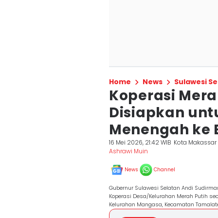
Home
News
Sulawesi Se
Koperasi Merah
Disiapkan un
Menengah ke
16 Mei 2026, 21:42 WIB
Kota Makassar
Ashrawi Muin
News
Channel
Gubernur Sulawesi Selatan Andi Sudirma
Koperasi Desa/Kelurahan Merah Putih sec
Kelurahan Mangasa, Kecamatan Tamalate