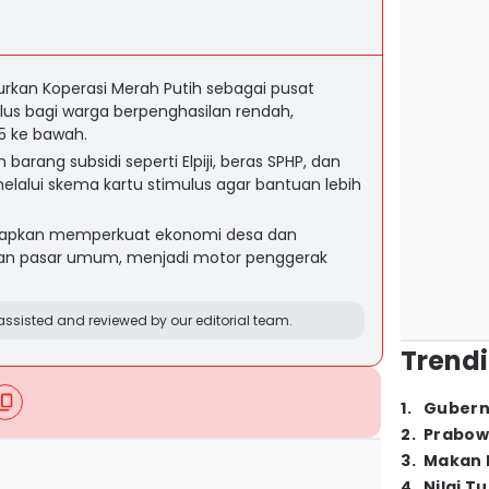
rkan Koperasi Merah Putih sebagai pusat
mulus bagi warga berpenghasilan rendah,
5 ke bawah.
barang subsidi seperti Elpiji, beras SPHP, dan
lalui skema kartu stimulus agar bantuan lebih
arapkan memperkuat ekonomi desa dan
an pasar umum, menjadi motor penggerak
ssisted and reviewed by our editorial team.
Trendi
1
.
Gubern
2
.
Prabow
3
.
Makan B
4
.
Nilai T