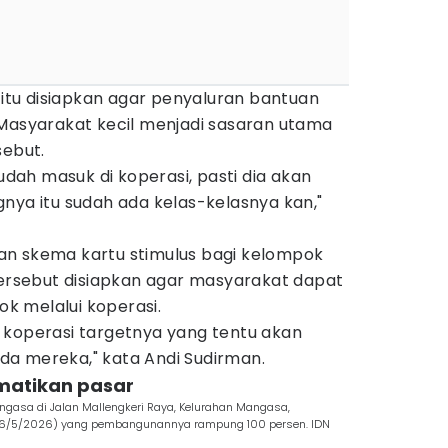
i itu disiapkan agar penyaluran bantuan
 Masyarakat kecil menjadi sasaran utama
sebut.
sudah masuk di koperasi, pasti dia akan
nya itu sudah ada kelas-kelasnya kan,"
an skema kartu stimulus bagi kelompok
tersebut disiapkan agar masyarakat dapat
 melalui koperasi.
 di koperasi targetnya yang tentu akan
a mereka," kata Andi Sudirman.
 matikan pasar
ngasa di Jalan Mallengkeri Raya, Kelurahan Mangasa,
(16/5/2026) yang pembangunannya rampung 100 persen. IDN