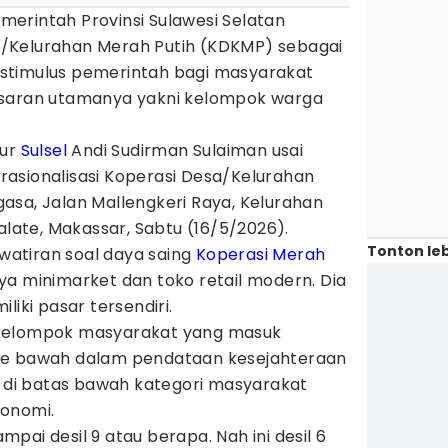
merintah Provinsi Sulawesi Selatan
/Kelurahan Merah Putih (KDKMP) sebagai
an stimulus pemerintah bagi masyarakat
asaran utamanya yakni kelompok warga
nur
Sulsel
Andi Sudirman Sulaiman usai
asionalisasi Koperasi Desa/Kelurahan
asa, Jalan Mallengkeri Raya, Kelurahan
ate, Makassar, Sabtu (16/5/2026).
Tonton leb
atiran soal daya saing
Koperasi Merah
a minimarket dan toko retail modern. Dia
liki pasar tersendiri.
 kelompok masyarakat yang masuk
ke bawah dalam pendataan kesejahteraan
a di batas bawah kategori masyarakat
konomi.
sampai desil 9 atau berapa. Nah ini desil 6