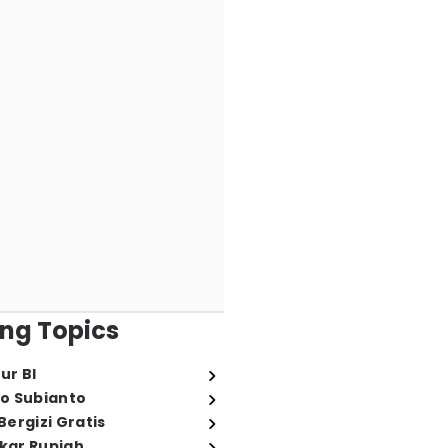
ng Topics
ur BI
o Subianto
ergizi Gratis
ukar Rupiah