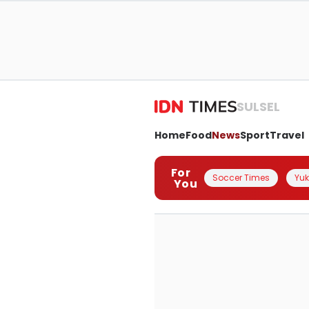
SULSEL
Home
Food
News
Sport
Travel
For
Soccer Times
Yuk 
You