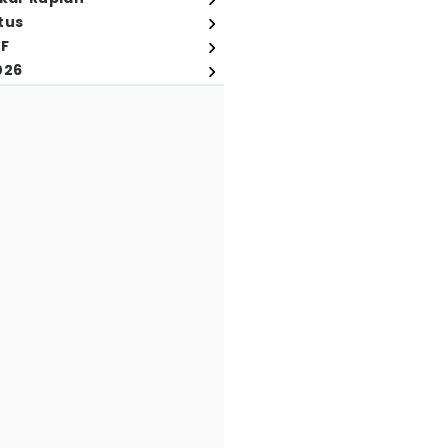
tus
FF
026