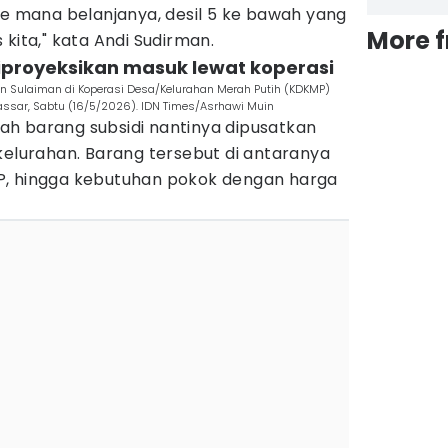
ke mana belanjanya, desil 5 ke bawah yang
More 
 kita," kata Andi Sudirman.
diproyeksikan masuk lewat koperasi
an Sulaiman di Koperasi Desa/Kelurahan Merah Putih (KDKMP)
assar, Sabtu (16/5/2026). IDN Times/Asrhawi Muin
h barang subsidi nantinya dipusatkan
kelurahan. Barang tersebut di antaranya
SPHP, hingga kebutuhan pokok dengan harga