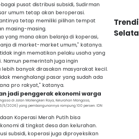
bagai pusat distribusi subsidi, Sudirman
sar umum tetap akan beroperasi.
ntinya tetap memiliki pilihan tempat
Trend
an masing-masing.
Selat
a yang mana akan belanja di koperasi,
anja di market-market umum," katanya.
idak ingin mematikan pelaku usaha yang
i. Namun pemerintah juga ingin
 lebih banyak dirasakan masyarakat kecil.
a tidak menghalangi pasar yang sudah ada
ana pro rakyat," katanya.
ikan jadi penggerak ekonomi warga
ngasa di Jalan Mallengkeri Raya, Kelurahan Mangasa,
(16/5/2026) yang pembangunannya rampung 100 persen. IDN
daan Koperasi Merah Putih bisa
nomi di tingkat desa dan kelurahan.
usi subsidi, koperasi juga diproyeksikan