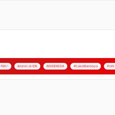
Pilih !
Iklanin di IDN
INSIDENESIA
#LokalBerdaya
Profi