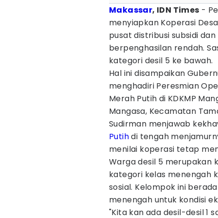
Makassar
, IDN Times
- Pe
menyiapkan Koperasi Desa
pusat distribusi subsidi d
berpenghasilan rendah. S
kategori desil 5 ke bawah.
Hal ini disampaikan Guber
menghadiri Peresmian Oper
Merah Putih di KDKMP Mang
Mangasa, Kecamatan Tamal
Sudirman menjawab kekhaw
Putih
di tengah menjamurny
menilai koperasi tetap memi
Warga desil 5 merupakan
kategori kelas menengah 
sosial. Kelompok ini berad
menengah untuk kondisi e
"Kita kan ada desil-desil 1 