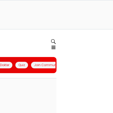
l Dokter
Quiz
Join Community