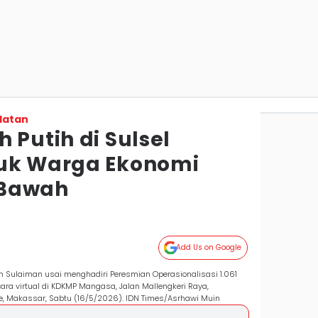
latan
 Putih di Sulsel
tuk Warga Ekonomi
 Bawah
Add Us on Google
n Sulaiman usai menghadiri Peresmian Operasionalisasi 1.061
ara virtual di KDKMP Mangasa, Jalan Mallengkeri Raya,
, Makassar, Sabtu (16/5/2026). IDN Times/Asrhawi Muin