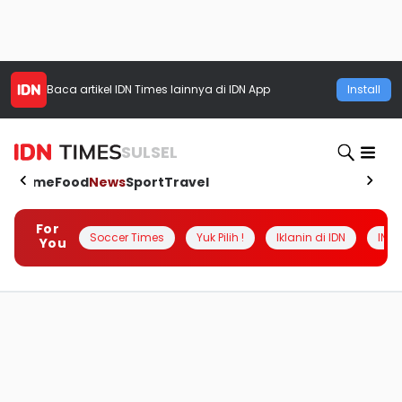
Baca artikel
IDN Times
lainnya di IDN App
Install
SULSEL
Home
Food
News
Sport
Travel
For
Soccer Times
Yuk Pilih !
Iklanin di IDN
INSI
You