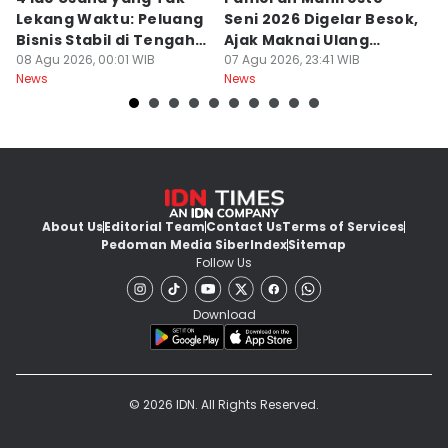
Lekang Waktu: Peluang
Seni 2026 Digelar Besok,
I
Bisnis Stabil di Tengah
Ajak Maknai Ulang
d
Perubahan
08 Agu 2026, 00:01 WIB
Maritim
07 Agu 2026, 23:41 WIB
07
News
News
Ne
About Us
Editorial Team
Contact Us
Terms of Services
Pedoman Media Siber
Index
Sitemap
Follow Us
Download
© 2026 IDN. All Rights Reserved.