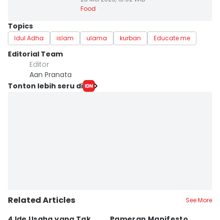
Food
Topics
Idul Adha
islam
ulama
kurban
Educate me
Editorial Team
Editor
Aan Pranata
Tonton lebih seru di
Related Articles
See More
4 Ide Usaha yang Tak
Pameran Manifesto
S