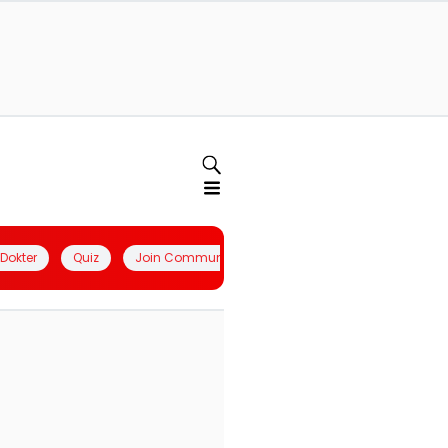
l Dokter
Quiz
Join Community