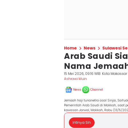
Home
News
Sulawesi Se
Arab Saudi Si
Nama Jemaah T
15 Mei 2026, 09:16 WIB
Kota Makassar
Ashrawi Muin
News
Channel
Jemaah haji tunanetra asal Sinjai, Sai
Pemerintah Arab Saudi di Makkah, saat p
kawasan Jarwal, Makkah, Rabu (13/5/202
Intinya Sih