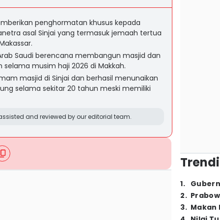
emberikan penghormatan khusus kepada
anetra asal Sinjai yang termasuk jemaah tertua
 Makassar.
, Arab Saudi berencana membangun masjid dan
n selama musim haji 2026 di Makkah.
imam masjid di Sinjai dan berhasil menunaikan
ung selama sekitar 20 tahun meski memiliki
ssisted and reviewed by our editorial team.
Trendi
1
.
Gubern
2
.
Prabow
3
.
Makan B
4
.
Nilai T