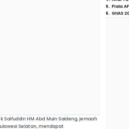
5
.
Piala A
6
.
GIIAS 2
k Saifuddin HM Abd Muin Saideng, jemaah
 Sulawesi Selatan, mendapat