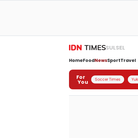
SULSEL
Home
Food
News
Sport
Travel
For
Soccer Times
Yuk 
You