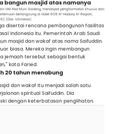
na bangun masjid atas namanya
fuddin HM Abd Muin Saideng, mendapat penghormatan khusus dari
ertemuan berlangsung di Hotel 608 Al-Hadaiq Al-Raqiah,
6). (Dok. Istimewa)
a disertai rencana pembangunan fasilitas
al Indonesia itu. Pemerintah Arab Saudi
 masjid dan wakaf atas nama Saifuddin.
luar biasa. Mereka ingin membangun
a jemaah tersebut sebagai bentuk
," kata Faried.
lah 20 tahun menabung
d dan wakaf itu menjadi salah satu
lanan spiritual Saifuddin. Dia
ski dengan keterbatasan penglihatan.