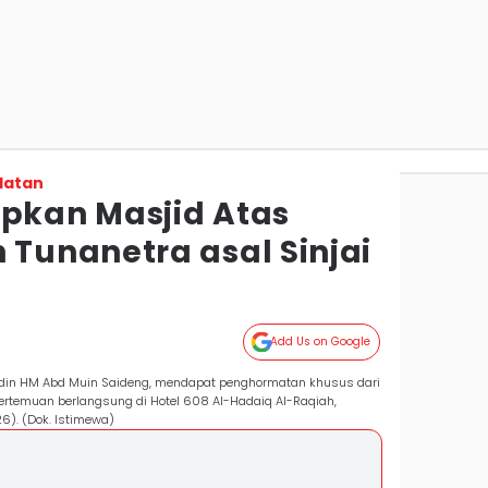
latan
apkan Masjid Atas
unanetra asal Sinjai
Add Us on Google
fuddin HM Abd Muin Saideng, mendapat penghormatan khusus dari
ertemuan berlangsung di Hotel 608 Al-Hadaiq Al-Raqiah,
6). (Dok. Istimewa)