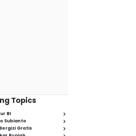
ng Topics
ur BI
o Subianto
ergizi Gratis
ukar Rupiah