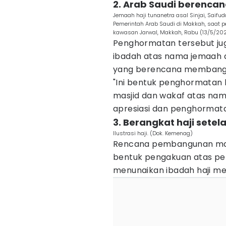
2. Arab Saudi berenca
Jemaah haji tunanetra asal Sinjai, Sai
Pemerintah Arab Saudi di Makkah, saat p
kawasan Jarwal, Makkah, Rabu (13/5/202
Penghormatan tersebut jug
ibadah atas nama jemaah as
yang berencana membangun
"Ini bentuk penghormatan 
masjid dan wakaf atas nam
apresiasi dan penghormatan
3. Berangkat haji sete
Ilustrasi haji. (Dok. Kemenag)
Rencana pembangunan masji
bentuk pengakuan atas perja
menunaikan ibadah haji me