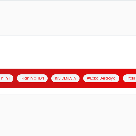
Pilih !
Iklanin di IDN
INSIDENESIA
#LokalBerdaya
Profi