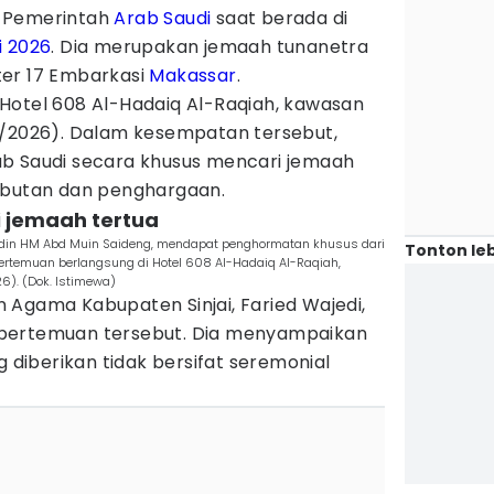
i Pemerintah
Arab Saudi
saat berada di
i 2026
. Dia merupakan jemaah tunanetra
ter 17 Embarkasi
Makassar
.
Hotel 608 Al-Hadaiq Al-Raqiah, kawasan
5/2026). Dalam kesempatan tersebut,
b Saudi secara khusus mencari jemaah
mbutan dan penghargaan.
i jemaah tertua
fuddin HM Abd Muin Saideng, mendapat penghormatan khusus dari
Tonton leb
ertemuan berlangsung di Hotel 608 Al-Hadaiq Al-Raqiah,
6). (Dok. Istimewa)
 Agama Kabupaten Sinjai, Faried Wajedi,
pertemuan tersebut. Dia menyampaikan
iberikan tidak bersifat seremonial