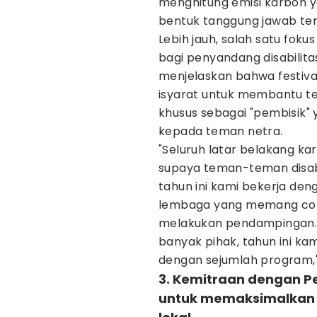
menghitung emisi karbon y
bentuk tanggung jawab ter
Lebih jauh, salah satu foku
bagi penyandang disabilita
menjelaskan bahwa festival
isyarat untuk membantu te
khusus sebagai "pembisik" 
kepada teman netra.
"Seluruh latar belakang ka
supaya teman-teman disabili
tahun ini kami bekerja de
lembaga yang memang concer
melakukan pendampingan. S
banyak pihak, tahun ini ka
dengan sejumlah program,"
3. Kemitraan dengan P
untuk memaksimalkan 