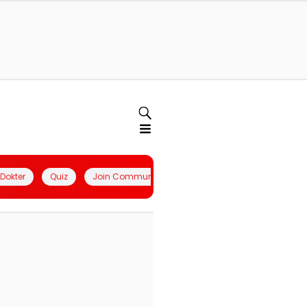
l Dokter
Quiz
Join Community