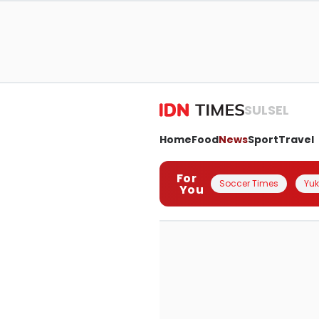
SULSEL
Home
Food
News
Sport
Travel
For
Soccer Times
Yuk 
You