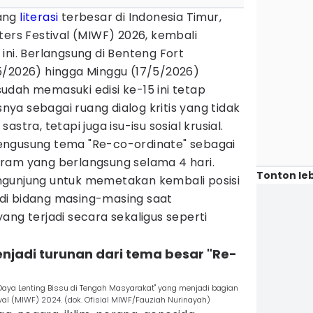
ang
literasi
terbesar di Indonesia Timur,
ters Festival (MIWF) 2026, kembali
ini. Berlangsung di Benteng Fort
5/2026) hingga Minggu (17/5/2026)
udah memasuki edisi ke-15 ini tetap
a sebagai ruang dialog kritis yang tidak
stra, tetapi juga isu-isu sosial krusial.
engusung tema "Re-co-ordinate" sebagai
ram yang berlangsung selama 4 hari.
Tonton leb
ngunjung untuk memetakan kembali posisi
di bidang masing-masing saat
ang terjadi secara sekaligus seperti
enjadi turunan dari tema besar "Re-
Daya Lenting Bissu di Tengah Masyarakat" yang menjadi bagian
ival (MIWF) 2024. (dok. Ofisial MIWF/Fauziah Nurinayah)