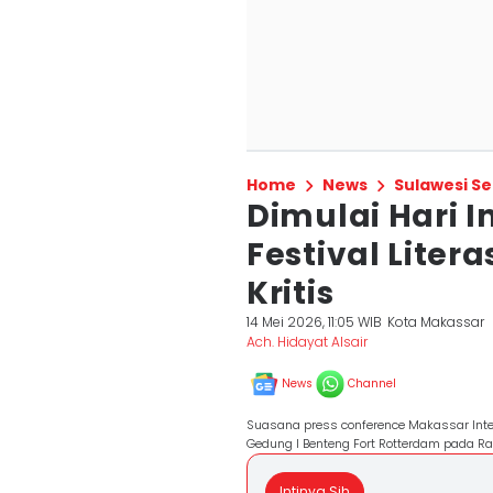
Home
News
Sulawesi Se
Dimulai Hari I
Festival Liter
Kritis
14 Mei 2026, 11:05 WIB
Kota Makassar
Ach. Hidayat Alsair
News
Channel
Suasana press conference Makassar Inter
Gedung I Benteng Fort Rotterdam pada Ra
Intinya Sih