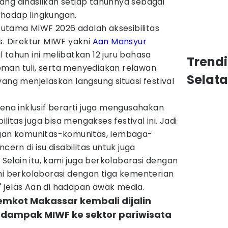
ang dihasilkan setiap tahunnya sebagai
hadap lingkungan.
s utama MIWF 2026 adalah aksesibilitas
s. Direktur MIWF yakni
Aan Mansyur
 tahun ini melibatkan 12 juru bahasa
Trend
man tuli, serta menyediakan relawan
Selat
yang menjelaskan langsung situasi festival
rena inklusif berarti juga mengusahakan
tas juga bisa mengakses festival ini. Jadi
ngan komunitas-komunitas, lembaga-
n di isu disabilitas untuk juga
elain itu, kami juga berkolaborasi dengan
mi berkolaborasi dengan tiga kementerian
 jelas Aan di hadapan awak media.
emkot Makassar kembali dijalin
dampak MIWF ke sektor pariwisata