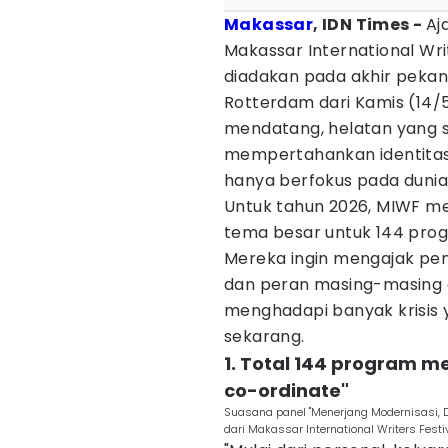
Makassar
, IDN Times -
Aj
Makassar International Wri
diadakan pada akhir pekan 
Rotterdam dari Kamis (14/
mendatang, helatan yang s
mempertahankan identitasny
hanya berfokus pada dunia sa
Untuk tahun 2026, MIWF m
tema besar untuk 144 prog
Mereka ingin mengajak pe
dan peran masing-masing 
menghadapi banyak krisis y
sekarang.
1. Total 144 program m
co-ordinate"
Suasana panel "Menerjang Modernisasi, 
dari Makassar International Writers Fest