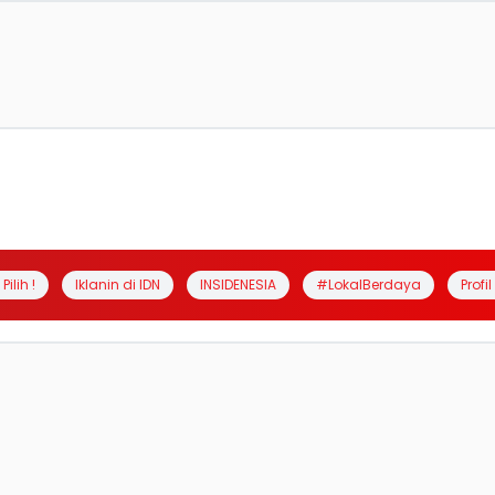
Pilih !
Iklanin di IDN
INSIDENESIA
#LokalBerdaya
Profi