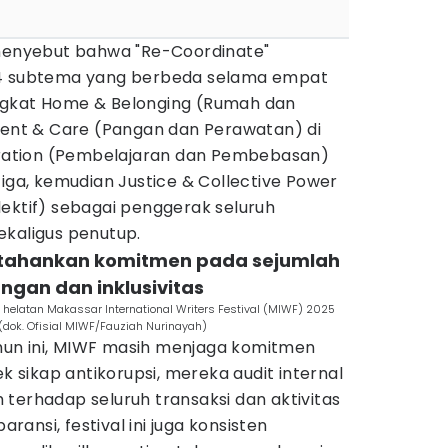
 menyebut bahwa "Re-Coordinate"
 4 subtema yang berbeda selama empat
ngkat Home & Belonging (Rumah dan
hment & Care (Pangan dan Perawatan) di
beration (Pembelajaran dan Pembebasan)
tiga, kemudian Justice & Collective Power
ektif) sebagai penggerak seluruh
ekaligus penutup.
tahankan komitmen pada sejumlah
kungan dan inklusivitas
 helatan Makassar International Writers Festival (MIWF) 2025
(dok. Ofisial MIWF/Fauziah Nurinayah)
un ini, MIWF masih menjaga komitmen
ek sikap antikorupsi, mereka audit internal
terhadap seluruh transaksi dan aktivitas
aransi, festival ini juga konsisten