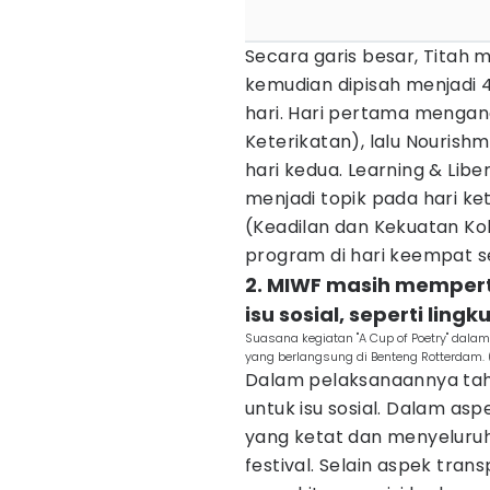
Secara garis besar, Titah
kemudian dipisah menjadi
hari. Hari pertama menga
Keterikatan), lalu Nouris
hari kedua. Learning & Li
menjadi topik pada hari ke
(Keadilan dan Kekuatan Kol
program di hari keempat s
2. MIWF masih memper
isu sosial, seperti ling
Suasana kegiatan "A Cup of Poetry" dalam
yang berlangsung di Benteng Rotterdam. 
Dalam pelaksanaannya tah
untuk isu sosial. Dalam asp
yang ketat dan menyeluruh 
festival. Selain aspek transp