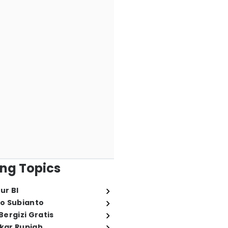
ng Topics
ur BI
o Subianto
ergizi Gratis
ukar Rupiah