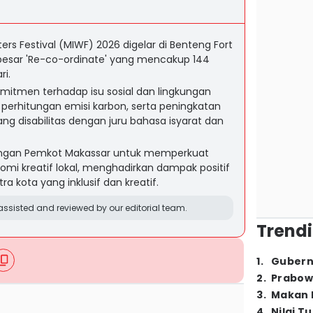
ters Festival (MIWF) 2026 digelar di Benteng Fort
esar 'Re-co-ordinate' yang mencakup 144
i.
omitmen terhadap isu sosial dan lingkungan
, perhitungan emisi karbon, serta peningkatan
ang disabilitas dengan juru bahasa isyarat dan
engan Pemkot Makassar untuk memperkuat
omi kreatif lokal, menghadirkan dampak positif
tra kota yang inklusif dan kreatif.
ssisted and reviewed by our editorial team.
Trendi
1
.
Gubern
2
.
Prabow
3
.
Makan B
4
.
Nilai T