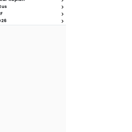
tus
FF
026