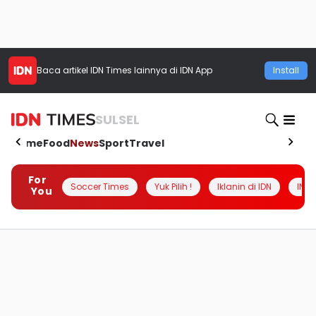
Baca artikel
IDN Times
lainnya di IDN App
Install
SULSEL
Home
Food
News
Sport
Travel
For
Soccer Times
Yuk Pilih !
Iklanin di IDN
INSI
You