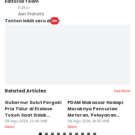
Editorial Team
Editor
Aan Pranata
Tonton lebih seru di
Related Articles
See More
Gubernur Sulut Pergoki
PDAM Makassar Hadapi
P
Pria Tidur di Etalase
Maraknya Pencurian
M
Tokoh Saat Sidak
Meteran, Pelayanan
A
Gedung
08 Agu 2026, 22:49 WIB
Ikut Terdampak
08 Agu 2026, 18:00 WIB
K
08
News
News
Ne