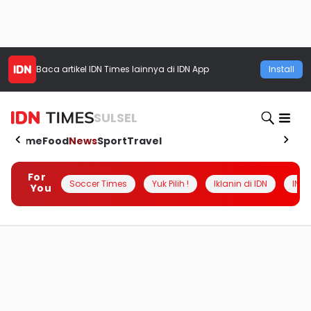
Baca artikel
IDN Times
lainnya di IDN App
Install
SULSEL
Home
Food
News
Sport
Travel
For
Soccer Times
Yuk Pilih !
Iklanin di IDN
INSI
You