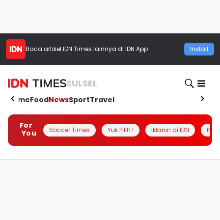
Baca artikel
IDN Times
lainnya di IDN App
Install
SULSEL
Home
Food
News
Sport
Travel
For
Soccer Times
Yuk Pilih !
Iklanin di IDN
INSI
You