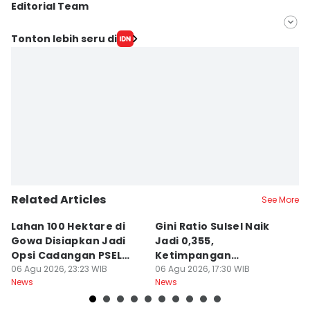
Editorial Team
Editor
Tonton lebih seru di
Aan Pranata
Editor
IDN Times Hyperlocal
Related Articles
See More
Lahan 100 Hektare di
Gini Ratio Sulsel Naik
6
Gowa Disiapkan Jadi
Jadi 0,355,
Su
Opsi Cadangan PSEL
Ketimpangan
P
Makassar
06 Agu 2026, 23:23 WIB
Perdesaan Meningkat
06 Agu 2026, 17:30 WIB
T
06
News
News
Ne