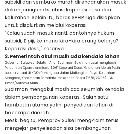
subsidi dan sembako murah direncanakan masuk
dalam jaringan distribusi koperasi desa dan
kelurahan. Selain itu, beras SPHP juga disiapkan
untuk disalurkan melalui koperasi.
"Kalau sudah masuk nanti, contohnya hukum
subsidi, Elpiji, ke mana kira-kira orang belanja?
Koperasi desa," katanya.
2. Pemerintah akui masih ada kendala lahan
Gubernur Sulawesi Selatan Andi Sudirman Sulaiman usai menghadiri
Peresmian Operasionalisasi 1.061 Koperasi Desa/Kelurahan Merah Putih
secara virtual di KDKMP Mangasa, Jalan Mallengkeri Raya, Kelurahan
Mangasa, Kecamatan Tamalate, Makassar, Sabtu (16/5/2026). IDN
Times/Asrhawi Muin
Sudirman mengakui masih ada sejumlah kendala
dalam pembangunan koperasi. Salah satu
hambatan utama yakni penyediaan lahan di
beberapa daerah.
Meski begitu, Pemprov Sulsel mengklaim terus
mengejar penyelesaian sisa pembangunan.