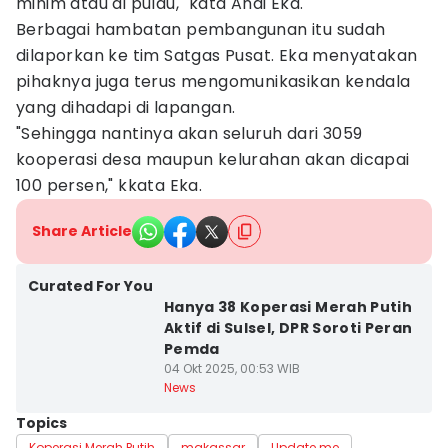
minim atau di pulau," kata Andi Eka.
Berbagai hambatan pembangunan itu sudah
dilaporkan ke tim Satgas Pusat. Eka menyatakan
pihaknya juga terus mengomunikasikan kendala
yang dihadapi di lapangan.
"Sehingga nantinya akan seluruh dari 3059
kooperasi desa maupun kelurahan akan dicapai
100 persen," kkata Eka.
Share Article
Curated For You
Hanya 38 Koperasi Merah Putih
Aktif di Sulsel, DPR Soroti Peran
Pemda
04 Okt 2025, 00:53 WIB
News
Topics
Koperasi Merah Putih
makassar
Update me