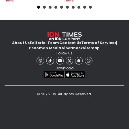
News
News
Ne
About Us
Editorial Team
Contact Us
Terms of Services
Pedoman Media Siber
Index
Sitemap
Follow Us
Download
© 2026 IDN. All Rights Reserved.