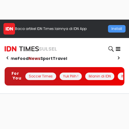
Baca artikel
IDN Times
lainnya di IDN App
Install
SULSEL
Home
Food
News
Sport
Travel
For
Soccer Times
Yuk Pilih !
Iklanin di IDN
INSI
You