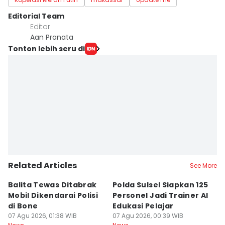
Editorial Team
Editor
Aan Pranata
Tonton lebih seru di
Related Articles
See More
Balita Tewas Ditabrak
Polda Sulsel Siapkan 125
G
Mobil Dikendarai Polisi
Personel Jadi Trainer AI
M
di Bone
Edukasi Pelajar
H
07 Agu 2026, 01:38 WIB
07 Agu 2026, 00:39 WIB
T
06