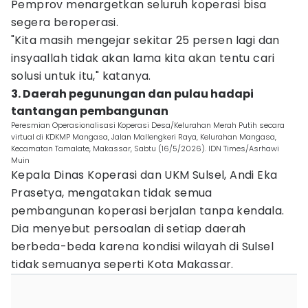
Pemprov menargetkan seluruh koperasi bisa
segera beroperasi.
"Kita masih mengejar sekitar 25 persen lagi dan
insyaallah tidak akan lama kita akan tentu cari
solusi untuk itu," katanya.
3. Daerah pegunungan dan pulau hadapi
tantangan pembangunan
Peresmian Operasionalisasi Koperasi Desa/Kelurahan Merah Putih secara
virtual di KDKMP Mangasa, Jalan Mallengkeri Raya, Kelurahan Mangasa,
Kecamatan Tamalate, Makassar, Sabtu (16/5/2026). IDN Times/Asrhawi
Muin
Kepala Dinas Koperasi dan UKM Sulsel, Andi Eka
Prasetya, mengatakan tidak semua
pembangunan koperasi berjalan tanpa kendala.
Dia menyebut persoalan di setiap daerah
berbeda-beda karena kondisi wilayah di Sulsel
tidak semuanya seperti Kota Makassar.