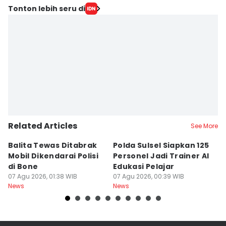
Tonton lebih seru di
Related Articles
See More
Balita Tewas Ditabrak
Polda Sulsel Siapkan 125
G
Mobil Dikendarai Polisi
Personel Jadi Trainer AI
M
di Bone
Edukasi Pelajar
H
07 Agu 2026, 01:38 WIB
07 Agu 2026, 00:39 WIB
T
06
News
News
Ne