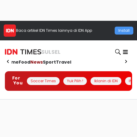
Baca artikel
IDN Times
lainnya di IDN App
Install
SULSEL
Home
Food
News
Sport
Travel
For
Soccer Times
Yuk Pilih !
Iklanin di IDN
INSI
You