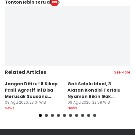
Tonton lebih seru di
Related Articles
See More
Jangan Ditiru! 8 Sikap
Gak Selalu Ideal, 3
4
Pasif Agresif Ini Bisa
Alasan Kondisi Terlalu
y
Merusak Suasana
Nyaman Bikin Gak
P
Kantor
09 Agu 2026, 23:01 WIB
Berkembang
09 Agu 2026, 22:59 WIB
D
09
News
News
Ne