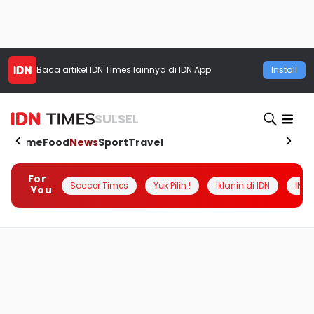
Baca artikel
IDN Times
lainnya di IDN App
Install
SULSEL
Home
Food
News
Sport
Travel
For
Soccer Times
Yuk Pilih !
Iklanin di IDN
INSI
You