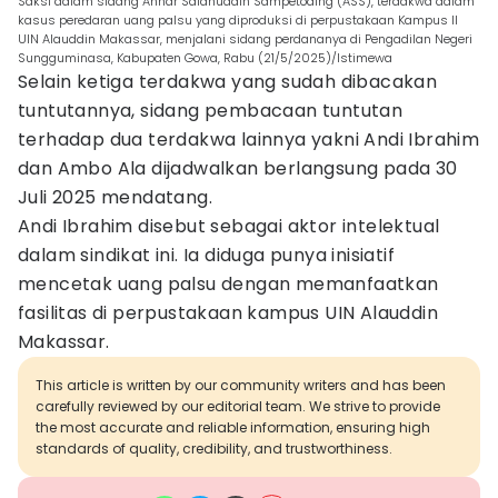
Saksi dalam sidang Annar Salahuddin Sampetoding (ASS), terdakwa dalam
kasus peredaran uang palsu yang diproduksi di perpustakaan Kampus II
UIN Alauddin Makassar, menjalani sidang perdananya di Pengadilan Negeri
Sungguminasa, Kabupaten Gowa, Rabu (21/5/2025)/Istimewa
Selain ketiga terdakwa yang sudah dibacakan
tuntutannya, sidang pembacaan tuntutan
terhadap dua terdakwa lainnya yakni Andi Ibrahim
dan Ambo Ala dijadwalkan berlangsung pada 30
Juli 2025 mendatang.
Andi Ibrahim disebut sebagai aktor intelektual
dalam sindikat ini. Ia diduga punya inisiatif
mencetak uang palsu dengan memanfaatkan
fasilitas di perpustakaan kampus UIN Alauddin
Makassar.
This article is written by our community writers and has been
carefully reviewed by our editorial team. We strive to provide
the most accurate and reliable information, ensuring high
standards of quality, credibility, and trustworthiness.