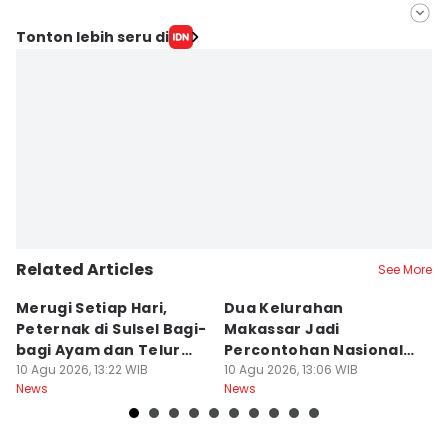
Editor
Tonton lebih seru di
Irwan Idris
Editor
Aan Pranata
Related Articles
See More
Merugi Setiap Hari,
Dua Kelurahan
G
Peternak di Sulsel Bagi-
Makassar Jadi
M
bagi Ayam dan Telur
Percontohan Nasional
Ti
Gratis
10 Agu 2026, 13:22 WIB
Sadar HAM
10 Agu 2026, 13:06 WIB
10
News
News
Ne