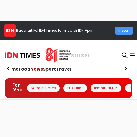
Baca artikel
IDN Times
lainnya di IDN App
Install
SULSEL
Home
Food
News
Sport
Travel
For
Soccer Times
Yuk Pilih !
Iklanin di IDN
INSI
You