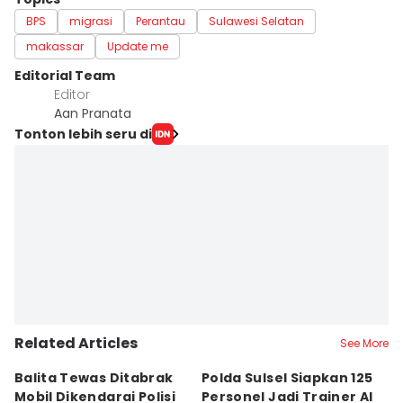
BPS
migrasi
Perantau
Sulawesi Selatan
makassar
Update me
Editorial Team
Editor
Aan Pranata
Tonton lebih seru di
Related Articles
See More
Balita Tewas Ditabrak
Polda Sulsel Siapkan 125
G
Mobil Dikendarai Polisi
Personel Jadi Trainer AI
M