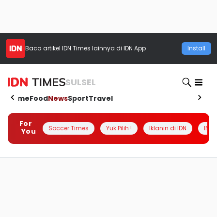
Baca artikel
IDN Times
lainnya di IDN App
Install
SULSEL
Home
Food
News
Sport
Travel
For
Soccer Times
Yuk Pilih !
Iklanin di IDN
INSI
You