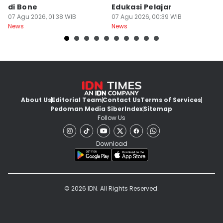
di Bone
Edukasi Pelajar
H
07 Agu 2026, 01:38 WIB
07 Agu 2026, 00:39 WIB
T
06
News
News
Ne
About Us
Editorial Team
Contact Us
Terms of Services
Pedoman Media Siber
Index
Sitemap
Follow Us
Download
© 2026 IDN. All Rights Reserved.