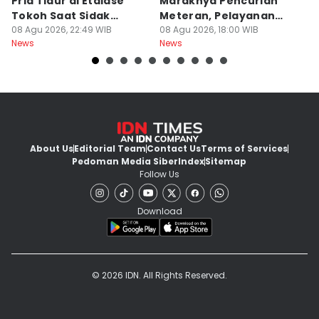
Pria Tidur di Etalase
Maraknya Pencurian
M
Tokoh Saat Sidak
Meteran, Pelayanan
A
Gedung
08 Agu 2026, 22:49 WIB
Ikut Terdampak
08 Agu 2026, 18:00 WIB
K
08
News
News
Ne
About Us
Editorial Team
Contact Us
Terms of Services
Pedoman Media Siber
Index
Sitemap
Follow Us
Download
© 2026 IDN. All Rights Reserved.