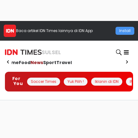
Baca artikel
IDN Times
lainnya di IDN App
Install
SULSEL
Home
Food
News
Sport
Travel
For
Soccer Times
Yuk Pilih !
Iklanin di IDN
INSI
You