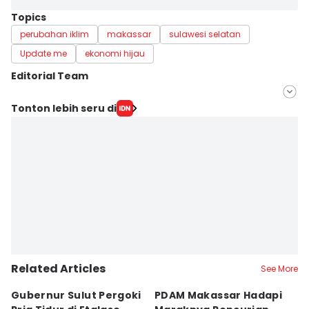
Topics
perubahan iklim
makassar
sulawesi selatan
Update me
ekonomi hijau
Editorial Team
Editor
Tonton lebih seru di
Irwan Idris
Editor
Ashrawi Muin
Related Articles
See More
Gubernur Sulut Pergoki
PDAM Makassar Hadapi
P