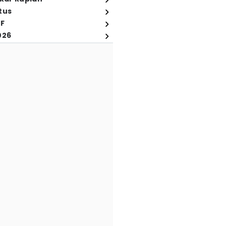
tus
FF
026