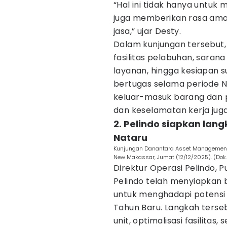
“Hal ini tidak hanya untuk 
juga memberikan rasa ama
jasa,” ujar Desty.
Dalam kunjungan tersebut
fasilitas pelabuhan, saran
layanan, hingga kesiapan
bertugas selama periode Na
keluar-masuk barang dan
dan keselamatan kerja jug
2. Pelindo siapkan lang
Nataru
Kunjungan Danantara Asset Management 
New Makassar, Jumat (12/12/2025). (Dok. 
Direktur Operasi Pelindo, 
Pelindo telah menyiapkan b
untuk menghadapi potensi l
Tahun Baru. Langkah terseb
unit, optimalisasi fasilita