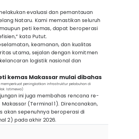
 melakukan evaluasi dan pemantauan
elang Nataru. Kami memastikan seluruh
 maupun peti kemas, dapat beroperasi
isien,” kata Putut.
selamatan, keamanan, dan kualitas
oritas utama, sejalan dengan komitmen
elancaran logistik nasional dan
peti kemas Makassar mulai dibahas
emperkuat peningkatkan infrastruktur pelabuhan di
Dok. Istimewa)
unjungan ini juga membahas rencana re-
 Makassar (Terminal 1). Direncanakan,
as akan sepenuhnya beroperasi di
al 2) pada akhir 2026.