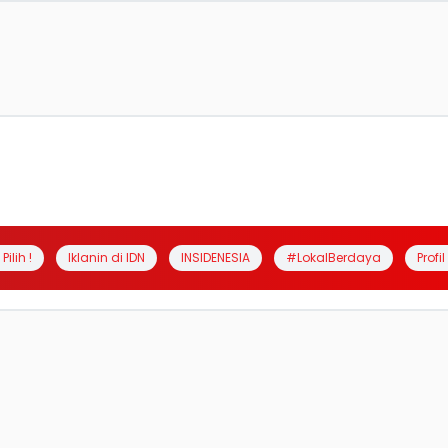
Pilih !
Iklanin di IDN
INSIDENESIA
#LokalBerdaya
Profi