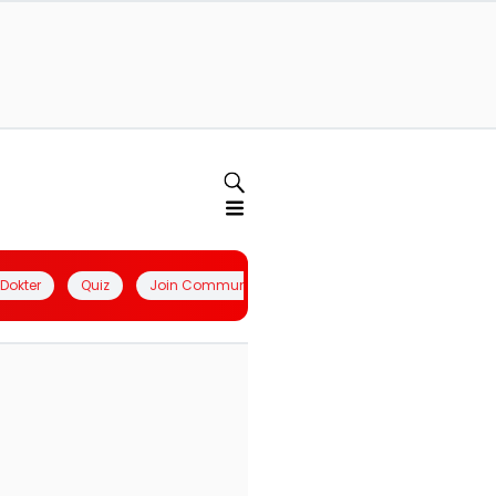
l Dokter
Quiz
Join Community