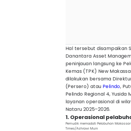
Hal tersebut disampaikan S
Danantara Asset Managemen
peninjauan langsung ke Pe
Kemas (TPK) New Makassar,
dilakukan bersama Direktu
(Persero) atau
Pelindo
, Pu
Pelindo Regional 4, Yusida
layanan operasional di wil
Nataru 2025–2026.
1. Operasional pelabuh
Pemudik memadati Pelabuhan Makassar u
Times/Ashrawi Muin