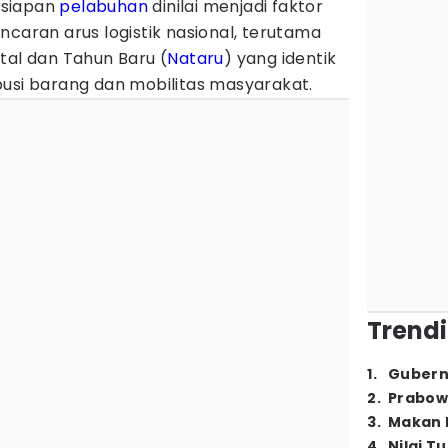
siapan
pelabuhan
dinilai menjadi faktor
ncaran arus logistik nasional, terutama
tal dan Tahun Baru (
Nataru
) yang identik
busi barang dan mobilitas masyarakat.
Trendi
1
.
Gubern
2
.
Prabow
3
.
Makan B
4
.
Nilai T