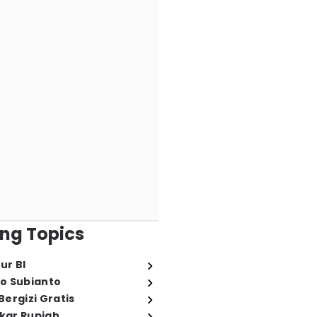
ng Topics
ur BI
o Subianto
ergizi Gratis
ukar Rupiah