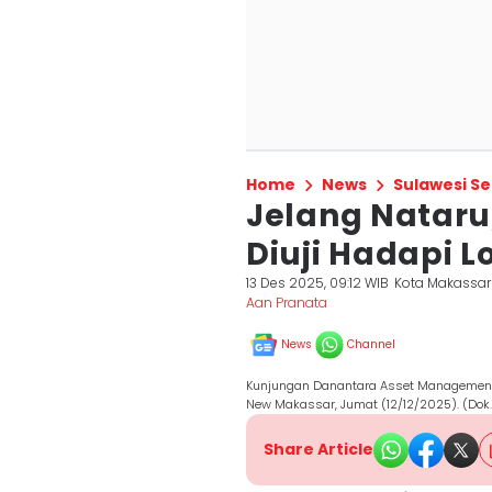
Home
News
Sulawesi Se
Jelang Nataru
Diuji Hadapi L
13 Des 2025, 09:12 WIB
Kota Makassar
Aan Pranata
News
Channel
Kunjungan Danantara Asset Management 
New Makassar, Jumat (12/12/2025). (Dok. 
Share Article