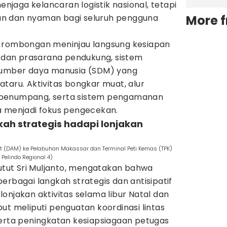
menjaga kelancaran logistik nasional, tetapi
n dan nyaman bagi seluruh pengguna
More 
, rombongan meninjau langsung kesiapan
a dan prasarana pendukung, sistem
 sumber daya manusia (SDM) yang
taru. Aktivitas bongkar muat, alur
 penumpang, serta sistem pengamanan
a menjadi fokus pengecekan.
kah strategis hadapi lonjakan
(DAM) ke Pelabuhan Makassar dan Terminal Peti Kemas (TPK)
Pelindo Regional 4)
Putut Sri Muljanto, mengatakan bahwa
erbagai langkah strategis dan antisipatif
onjakan aktivitas selama libur Natal dan
ut meliputi penguatan koordinasi lintas
s, serta peningkatan kesiapsiagaan petugas