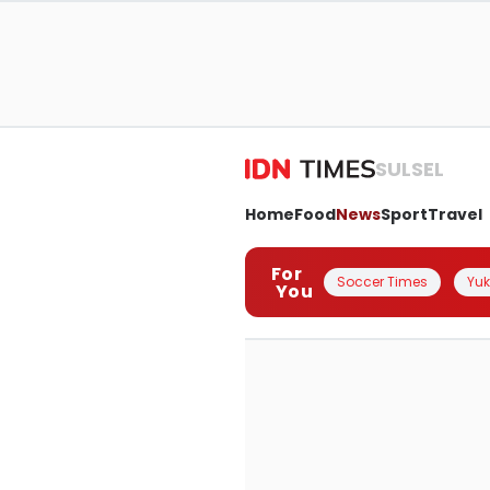
SULSEL
Home
Food
News
Sport
Travel
For
Soccer Times
Yuk 
You