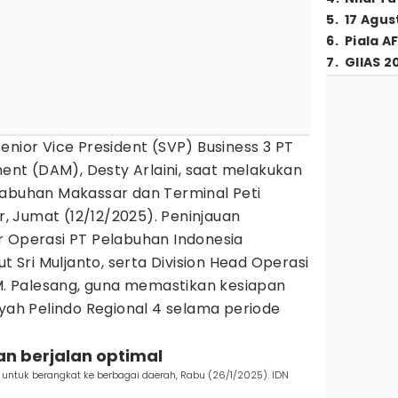
5
.
17 Agus
6
.
Piala A
7
.
GIIAS 2
enior Vice President (SVP) Business 3 PT
t (DAM), Desty Arlaini, saat melakukan
labuhan Makassar dan Terminal Peti
 Jumat (12/12/2025). Peninjauan
r Operasi PT Pelabuhan Indonesia
tut Sri Muljanto, serta Division Head Operasi
 M. Palesang, guna memastikan kesiapan
ayah Pelindo Regional 4 selama periode
an berjalan optimal
ntuk berangkat ke berbagai daerah, Rabu (26/1/2025). IDN