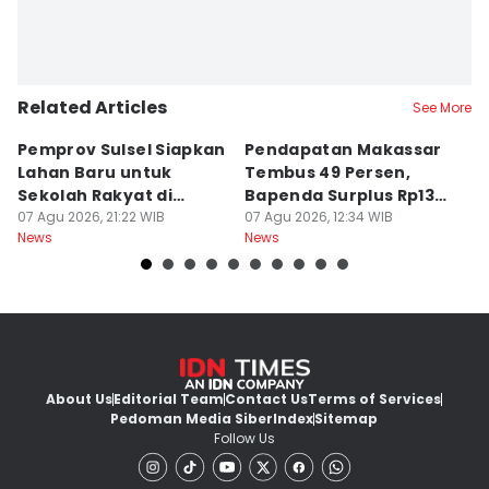
Related Articles
See More
Pemprov Sulsel Siapkan
Pendapatan Makassar
P
Lahan Baru untuk
Tembus 49 Persen,
P
Sekolah Rakyat di
Bapenda Surplus Rp130
B
Makassar
07 Agu 2026, 21:22 WIB
Miliar
07 Agu 2026, 12:34 WIB
B
07
News
News
Ne
About Us
Editorial Team
Contact Us
Terms of Services
Pedoman Media Siber
Index
Sitemap
Follow Us