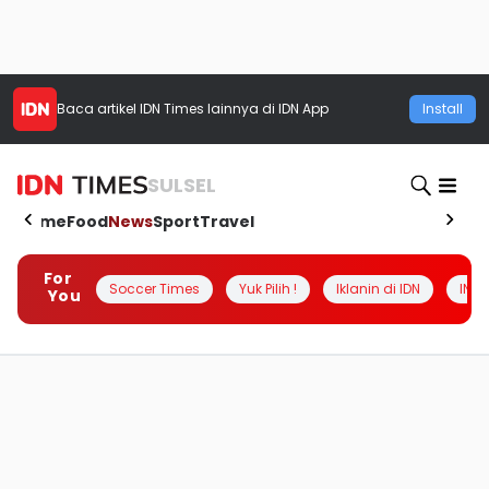
Baca artikel
IDN Times
lainnya di IDN App
Install
SULSEL
Home
Food
News
Sport
Travel
For
Soccer Times
Yuk Pilih !
Iklanin di IDN
INSI
You