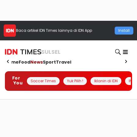
Baca artikel
IDN Times
lainnya di IDN App
Install
SULSEL
Home
Food
News
Sport
Travel
For
Soccer Times
Yuk Pilih !
Iklanin di IDN
INSI
You