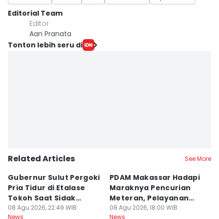
Editorial Team
Editor
Aan Pranata
Tonton lebih seru di
Related Articles
See More
Gubernur Sulut Pergoki
PDAM Makassar Hadapi
P
Pria Tidur di Etalase
Maraknya Pencurian
M
Tokoh Saat Sidak
Meteran, Pelayanan
A
Gedung
08 Agu 2026, 22:49 WIB
Ikut Terdampak
08 Agu 2026, 18:00 WIB
K
08
News
News
Ne