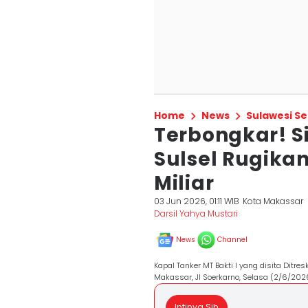
Home
News
Sulawesi Se
Terbongkar! Si
Sulsel Rugika
Miliar
03 Jun 2026, 01:11 WIB
Kota Makassar
Darsil Yahya Mustari
News
Channel
Kapal Tanker MT Bakti I yang disita Ditr
Makassar, Jl Soerkarno, Selasa (2/6/2026
Intinya Sih