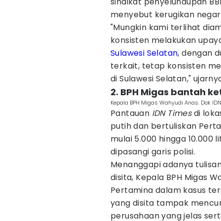
sindikat penyelundupan BBM
menyebut kerugikan negar
"Mungkin kami terlihat dia
konsisten melakukan upaya
Sulawesi Selatan
, dengan 
terkait, tetap konsisten 
di Sulawesi Selatan," ujarny
2. BPH Migas bantah ke
Kepala BPH Migas Wahyudi Anas. Dok IDN
Pantauan
IDN Times
di loka
putih dan bertuliskan Pert
mulai 5.000 hingga 10.000 l
dipasangi garis polisi.
Menanggapi adanya tulisan
disita, Kepala BPH Migas 
Pertamina dalam kasus ters
yang disita tampak mencuri
perusahaan yang jelas sert