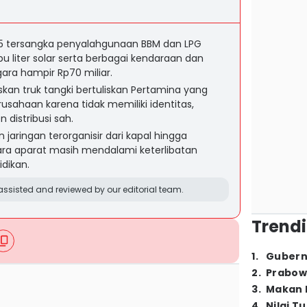
5 tersangka penyalahgunaan BBM dan LPG
bu liter solar serta berbagai kendaraan dan
ara hampir Rp70 miliar.
an truk tangki bertuliskan Pertamina yang
rusahaan karena tidak memiliki identitas,
distribusi sah.
 jaringan terorganisir dari kapal hingga
tara aparat masih mendalami keterlibatan
dikan.
ssisted and reviewed by our editorial team.
Trendi
1
.
Gubern
2
.
Prabow
3
.
Makan B
4
.
Nilai T