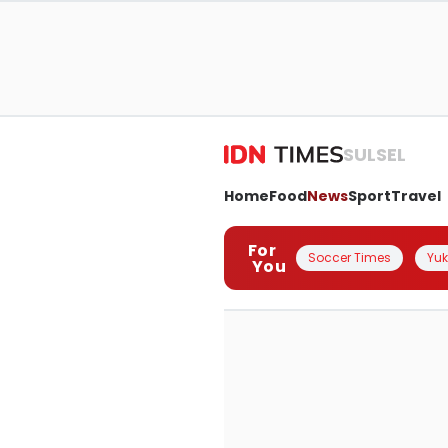
SULSEL
Home
Food
News
Sport
Travel
For
Soccer Times
Yuk 
You