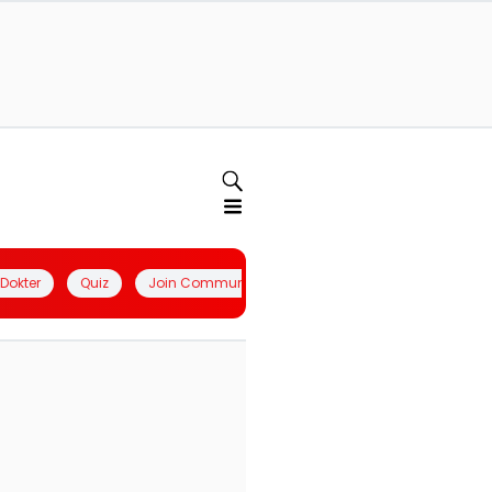
l Dokter
Quiz
Join Community