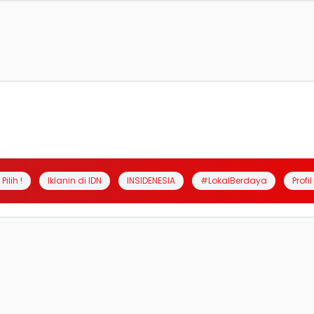
Pilih !
Iklanin di IDN
INSIDENESIA
#LokalBerdaya
Profi