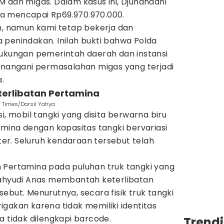
 dan migas. Dalam kasus ini, Djuhandani
a mencapai Rp69.970.970.000.
m, namun kami tetap bekerja dan
 penindakan. Inilah bukti bahwa Polda
dukungan pemerintah daerah dan instansi
menangani permasalahan migas yang terjadi
a.
terlibatan Pertamina
 Times/Darsil Yahya
si, mobil tangki yang disita berwarna biru
amina dengan kapasitas tangki bervariasi
iter. Seluruh kendaraan tersebut telah
 Pertamina pada puluhan truk tangki yang
Wahyudi Anas membantah keterlibatan
ebut. Menurutnya, secara fisik truk tangki
gakan karena tidak memiliki identitas
a tidak dilengkapi barcode.
Trend