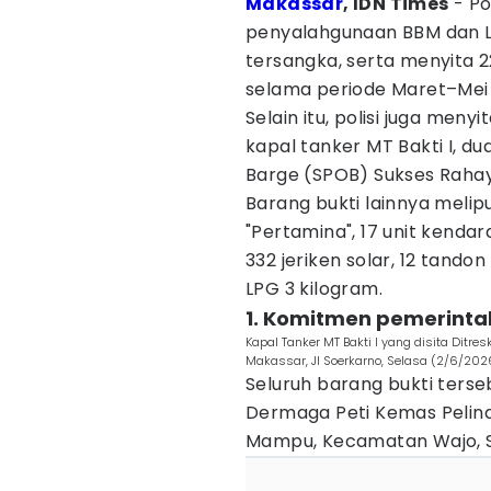
Makassar
, IDN Times
- Po
penyalahgunaan BBM dan 
tersangka, serta menyita 229
selama periode Maret–Mei
Selain itu, polisi juga meny
kapal tanker MT Bakti I, dua
Barge (SPOB) Sukses Rahay
Barang bukti lainnya melipu
"Pertamina", 17 unit kend
332 jeriken solar, 12 tandon
LPG 3 kilogram.
1. Komitmen pemerinta
Kapal Tanker MT Bakti I yang disita Ditr
Makassar, Jl Soerkarno, Selasa (2/6/2026
Seluruh barang bukti terse
Dermaga Peti Kemas Pelind
Mampu, Kecamatan Wajo, S