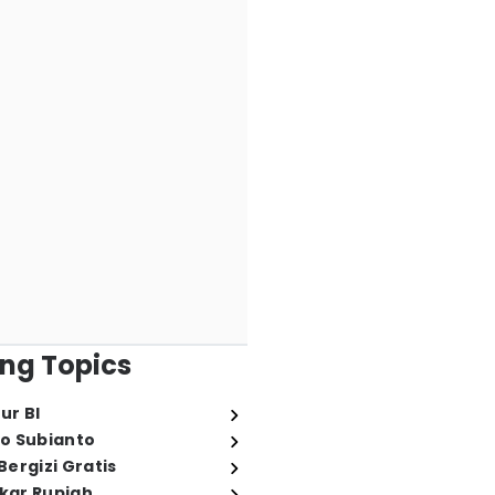
ng Topics
ur BI
o Subianto
ergizi Gratis
ukar Rupiah