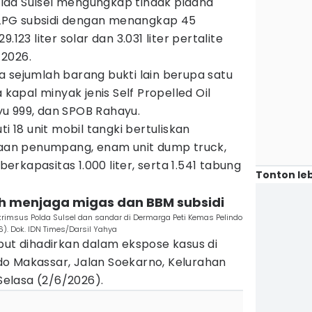
lda Sulsel mengungkap tindak pidana
LPG subsidi dengan menangkap 45
.123 liter solar dan 3.031 liter pertalite
 2026.
ita sejumlah barang bukti lain berupa satu
 kapal minyak jenis Self Propelled Oil
u 999, dan SPOB Rahayu.
ti 18 unit mobil tangki bertuliskan
araan penumpang, enam unit dump truck,
 berkapasitas 1.000 liter, serta 1.541 tabung
Tonton leb
h menjaga migas dan BBM subsidi
eskrimsus Polda Sulsel dan sandar di Dermarga Peti Kemas Pelindo
). Dok. IDN Times/Darsil Yahya
but dihadirkan dalam ekspose kasus di
o Makassar, Jalan Soekarno, Kelurahan
elasa (2/6/2026).