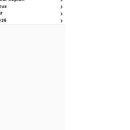
tus
FF
026