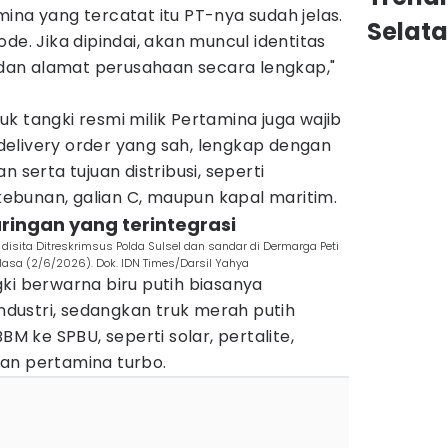
ina yang tercatat itu PT-nya sudah jelas.
Selat
de. Jika dipindai, akan muncul identitas
, dan alamat perusahaan secara lengkap,"
k tangki resmi milik Pertamina juga wajib
elivery order yang sah, lengkap dengan
n serta tujuan distribusi, seperti
bunan, galian C, maupun kapal maritim.
aringan yang terintegrasi
disita Ditreskrimsus Polda Sulsel dan sandar di Dermarga Peti
elasa (2/6/2026). Dok. IDN Times/Darsil Yahya
ki berwarna biru putih biasanya
industri, sedangkan truk merah putih
BM ke SPBU, seperti solar, pertalite,
an pertamina turbo.