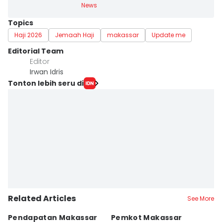
News
Topics
Haji 2026
Jemaah Haji
makassar
Update me
Editorial Team
Editor
Irwan Idris
Tonton lebih seru di
Related Articles
See More
Pendapatan Makassar
Pemkot Makassar
W