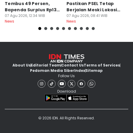
Tembus 49 Persen,
Pastikan PSEL Tetap
Z
Bapenda Surplus Rp130
Berjalan Meski Lokasi
L
Miliar
07 Agu 2026, 12:34 WIB
Belum Final
07 Agu 2026, 08:41 WIB
07
News
News
Ne
About Us
Editorial Team
Contact Us
Terms of Services
Pedoman Media Siber
Index
Sitemap
Follow Us
Download
© 2026 IDN. All Rights Reserved.