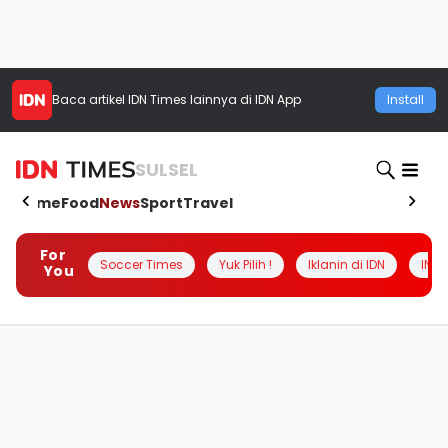
Baca artikel
IDN Times
lainnya di IDN App
Install
SULSEL
Home
Food
News
Sport
Travel
For
Soccer Times
Yuk Pilih !
Iklanin di IDN
INSI
You