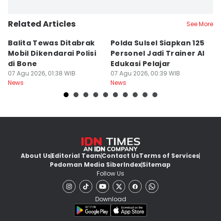
Related Articles
See More
Balita Tewas Ditabrak
Polda Sulsel Siapkan 125
G
Mobil Dikendarai Polisi
Personel Jadi Trainer AI
M
di Bone
Edukasi Pelajar
H
07 Agu 2026, 01:38 WIB
07 Agu 2026, 00:39 WIB
T
06
News
News
Ne
About Us
Editorial Team
Contact Us
Terms of Services
Pedoman Media Siber
Index
Sitemap
Follow Us
Download