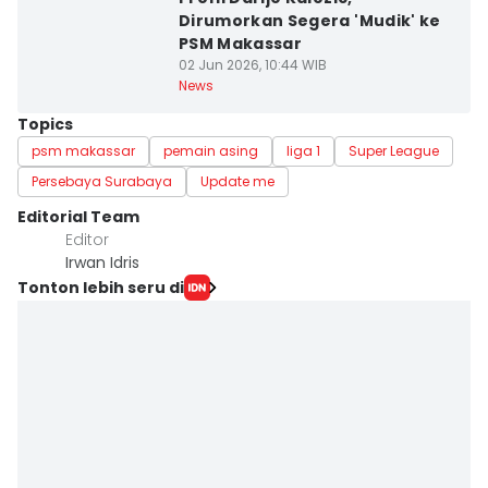
Dirumorkan Segera 'Mudik' ke
PSM Makassar
02 Jun 2026, 10:44 WIB
News
Topics
psm makassar
pemain asing
liga 1
Super League
Persebaya Surabaya
Update me
Editorial Team
Editor
Irwan Idris
Tonton lebih seru di