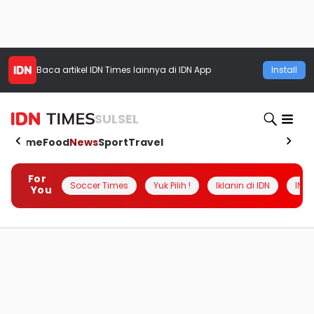
Baca artikel
IDN Times
lainnya di IDN App
Install
SULSEL
Home
Food
News
Sport
Travel
For
Soccer Times
Yuk Pilih !
Iklanin di IDN
INSI
You