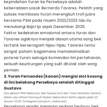
kepindahan Yuran ke Persebaya adalah
keberadaan sosok Bernardo Tavares. Pelatih yang
sukses membawa Yuran merengkuh trofi juara
bersama PSM pada musim 2022/2023 lalu itu
menukangi Bajol Ijo sejak Desember 2025.
Faktor kedekatan emosional antara Yuran dan
Tavares agaknya menjadi alasan utama sang bek
tertarik berseragam hijau-hijau. Tavares tentu
sangat paham bagaimana memaksimalkan
potensi Yuran sebagai komandan lini pertahanan,
sebuah keuntungan yang sulit ditolak oleh sang
pemain.
3. Yuran Fernandes (kanan) mengisi slot kosong
di lini belakang Persebaya setelah ditinggal
Gustavo
Dua pemain PSM Makassar, Alex Tanque (kiri) dan Yuran Fernanes (kanan),
dalam sesi official training dI Stadion Gelora Bumi Kartini Jepara pada 23
Januari 2026. (Instagram.com/psm_makassar)
Persebaya sendiri memang sedang berburu bek