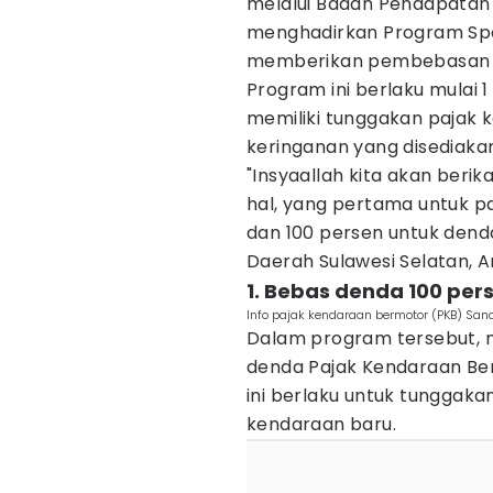
melalui Badan Pendapatan 
menghadirkan Program Spe
memberikan pembebasan
Program ini berlaku mulai 1
memiliki tunggakan pajak
keringanan yang disediaka
"Insyaallah kita akan beri
hal, yang pertama untuk 
dan 100 persen untuk dend
Daerah Sulawesi Selatan, A
1. Bebas denda 100 per
Info pajak kendaraan bermotor (PKB) Sand
Dalam program tersebut,
denda Pajak Kendaraan Be
ini berlaku untuk tunggaka
kendaraan baru.