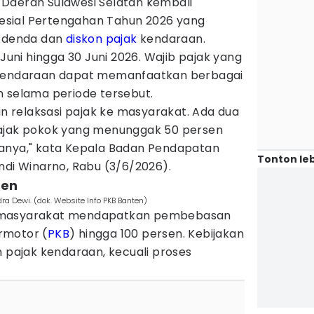
Daerah Sulawesi Selatan kembali
sial Pertengahan Tahun 2026 yang
 denda dan
diskon pajak
kendaraan.
 Juni hingga 30 Juni 2026. Wajib pajak yang
 kendaraan dapat memanfaatkan berbagai
n selama periode tersebut.
kan relaksasi pajak ke masyarakat. Ada dua
pajak pokok yang menunggak 50 persen
anya," kata Kepala Badan Pendapatan
Tonton leb
ndi Winarno, Rabu (3/6/2026).
sen
ra Dewi. (dok. Website Info PKB Banten)
 masyarakat mendapatkan pembebasan
rmotor (
PKB
) hingga 100 persen. Kebijakan
n pajak kendaraan, kecuali proses