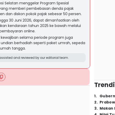
esi Selatan menggelar Program Spesial
 yang memberi pembebasan denda pajak
en dan diskon pokok pajak sebesar 50 persen.
ingga 30 Juni 2026, dapat dimanfaatkan oleh
akan kendaraan tahun 2025 ke bawah melalui
 pembayaran online.
 kewajiban selama periode program juga
undian berhadiah seperti paket umrah, sepeda
rumah tangga.
ssisted and reviewed by our editorial team.
Trendi
1
.
Gubern
2
.
Prabow
3
.
Makan B
4
.
Nilai T