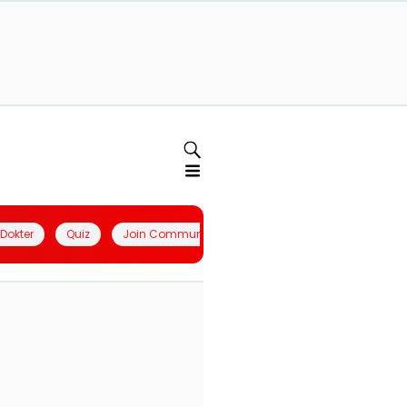
l Dokter
Quiz
Join Community