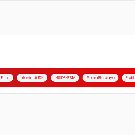
Pilih !
Iklanin di IDN
INSIDENESIA
#LokalBerdaya
Profi