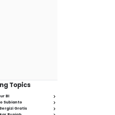
ng Topics
ur BI
o Subianto
ergizi Gratis
ukar Rupiah