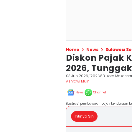
Home
News
Sulawesi Se
Diskon Pajak 
2026, Tunggak
03 Jun 2026, 17:02 WIB
Kota Makassa
Ashrawi Muin
News
Channel
ilustrasi pembayaran pajak kendaraan be
Intinya Sih