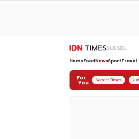
SULSEL
Home
Food
News
Sport
Travel
For
Soccer Times
Yuk 
You