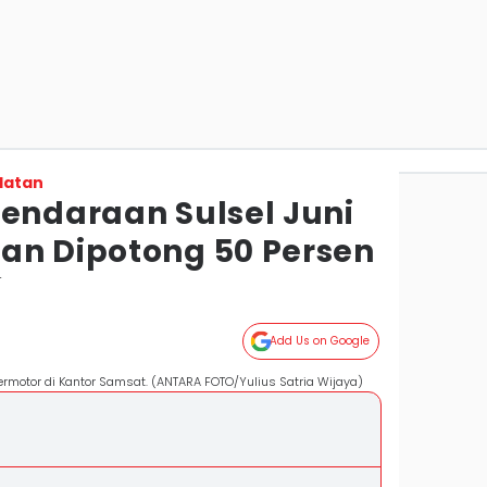
latan
Kendaraan Sulsel Juni
an Dipotong 50 Persen
r
Add Us on Google
rmotor di Kantor Samsat. (ANTARA FOTO/Yulius Satria Wijaya)