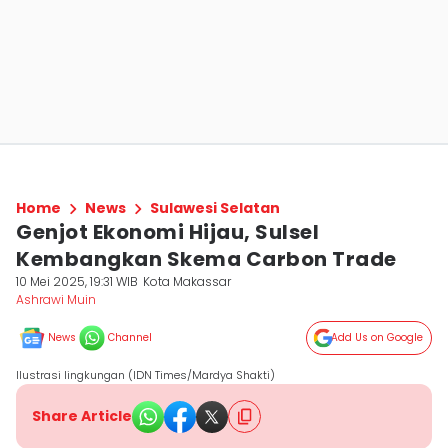
Home
News
Sulawesi Selatan
Genjot Ekonomi Hijau, Sulsel
Kembangkan Skema Carbon Trade
10 Mei 2025, 19:31 WIB
Kota Makassar
Ashrawi Muin
News
Channel
Add Us on Google
Ilustrasi lingkungan (IDN Times/Mardya Shakti)
Share Article