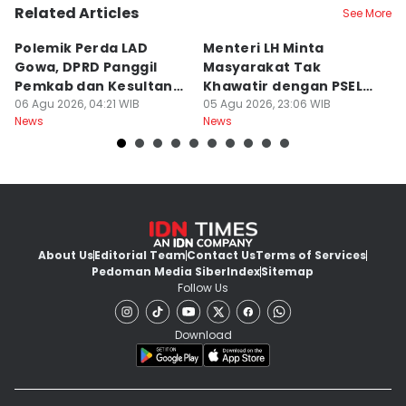
Related Articles
See More
Polemik Perda LAD
Menteri LH Minta
H
Gowa, DPRD Panggil
Masyarakat Tak
M
Pemkab dan Kesultanan
Khawatir dengan PSEL
To
Gowa
06 Agu 2026, 04:21 WIB
Modern
05 Agu 2026, 23:06 WIB
05
News
News
Ne
About Us
Editorial Team
Contact Us
Terms of Services
Pedoman Media Siber
Index
Sitemap
Follow Us
Download