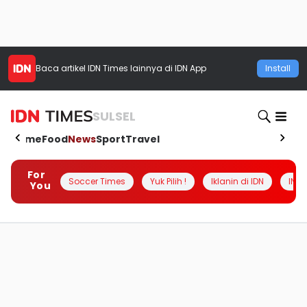
Baca artikel
IDN Times
lainnya di IDN App
Install
SULSEL
Home
Food
News
Sport
Travel
For
Soccer Times
Yuk Pilih !
Iklanin di IDN
INSI
You