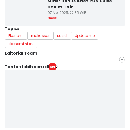
Miris! Bonus Atlet PON Sulsel
Belum Cair
07 Mei 2025, 22:35 WIB
News
Topics
Ekonomi
makassar
sulsel
Update me
ekonomi hijau
Editorial Team
Editor
Tonton lebih seru di
Ashrawi Muin
Editor
Aan Pranata