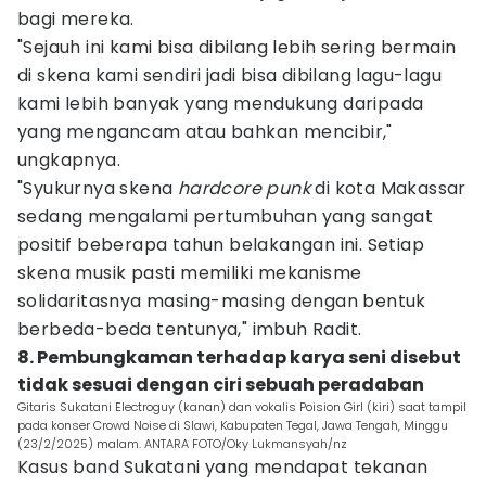
bagi mereka.
"Sejauh ini kami bisa dibilang lebih sering bermain
di skena kami sendiri jadi bisa dibilang lagu-lagu
kami lebih banyak yang mendukung daripada
yang mengancam atau bahkan mencibir,"
ungkapnya.
"Syukurnya skena
hardcore punk
di kota Makassar
sedang mengalami pertumbuhan yang sangat
positif beberapa tahun belakangan ini. Setiap
skena musik pasti memiliki mekanisme
solidaritasnya masing-masing dengan bentuk
berbeda-beda tentunya," imbuh Radit.
8. Pembungkaman terhadap karya seni disebut
tidak sesuai dengan ciri sebuah peradaban
Gitaris Sukatani Electroguy (kanan) dan vokalis Poision Girl (kiri) saat tampil
pada konser Crowd Noise di Slawi, Kabupaten Tegal, Jawa Tengah, Minggu
(23/2/2025) malam. ANTARA FOTO/Oky Lukmansyah/nz
Kasus band Sukatani yang mendapat tekanan