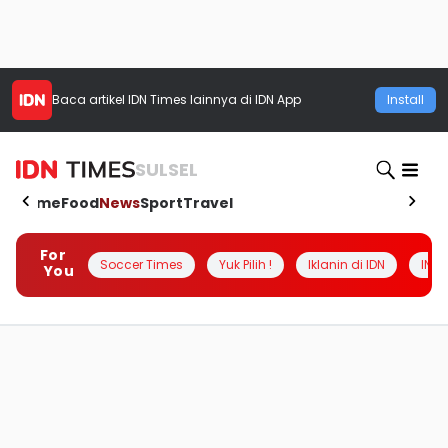
Baca artikel
IDN Times
lainnya di IDN App
Install
SULSEL
Home
Food
News
Sport
Travel
For
Soccer Times
Yuk Pilih !
Iklanin di IDN
INSI
You