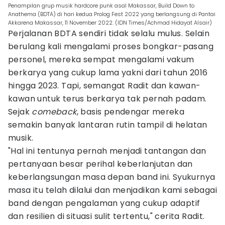
Penampilan grup musik hardcore punk asal Makassar, Build Down to
Anathema (BDTA) di hari kedua Prolog Fest 2022 yang berlangsung di Pantai
Akkarena Makassar, 11 November 2022. (IDN Times/Achmad Hidayat Alsair)
Perjalanan BDTA sendiri tidak selalu mulus. Selain
berulang kali mengalami proses bongkar-pasang
personel, mereka sempat mengalami vakum
berkarya yang cukup lama yakni dari tahun 2016
hingga 2023. Tapi, semangat Radit dan kawan-
kawan untuk terus berkarya tak pernah padam.
Sejak
comeback
, basis pendengar mereka
semakin banyak lantaran rutin tampil di helatan
musik.
"Hal ini tentunya pernah menjadi tantangan dan
pertanyaan besar perihal keberlanjutan dan
keberlangsungan masa depan band ini. Syukurnya
masa itu telah dilalui dan menjadikan kami sebagai
band dengan pengalaman yang cukup adaptif
dan resilien di situasi sulit tertentu," cerita Radit.