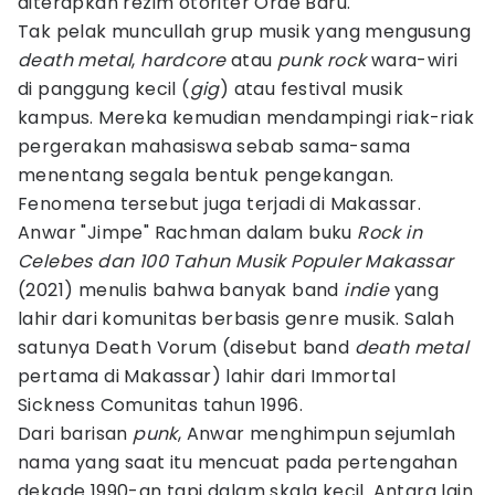
diterapkan rezim otoriter Orde Baru.
Tak pelak muncullah grup musik yang mengusung
death metal
,
hardcore
atau
punk rock
wara-wiri
di panggung kecil (
gig
) atau festival musik
kampus. Mereka kemudian mendampingi riak-riak
pergerakan mahasiswa sebab sama-sama
menentang segala bentuk pengekangan.
Fenomena tersebut juga terjadi di Makassar.
Anwar "Jimpe" Rachman dalam buku
Rock in
Celebes dan 100 Tahun Musik Populer Makassar
(2021) menulis bahwa banyak band
indie
yang
lahir dari komunitas berbasis genre musik. Salah
satunya Death Vorum (disebut band
death metal
pertama di Makassar) lahir dari Immortal
Sickness Comunitas tahun 1996.
Dari barisan
punk
, Anwar menghimpun sejumlah
nama yang saat itu mencuat pada pertengahan
dekade 1990-an tapi dalam skala kecil. Antara lain