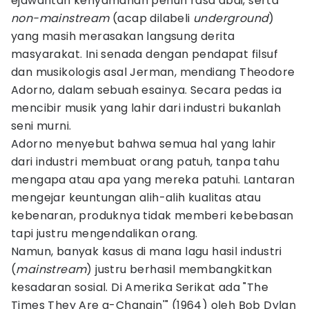
ejawantah kenyamanan penuh rasa abai, serta
non-mainstream
(acap dilabeli
underground
)
yang masih merasakan langsung derita
masyarakat. Ini senada dengan pendapat filsuf
dan musikologis asal Jerman, mendiang Theodore
Adorno, dalam sebuah esainya. Secara pedas ia
mencibir musik yang lahir dari industri bukanlah
seni murni.
Adorno menyebut bahwa semua hal yang lahir
dari industri membuat orang patuh, tanpa tahu
mengapa atau apa yang mereka patuhi. Lantaran
mengejar keuntungan alih-alih kualitas atau
kebenaran, produknya tidak memberi kebebasan
tapi justru mengendalikan orang.
Namun, banyak kasus di mana lagu hasil industri
(
mainstream
) justru berhasil membangkitkan
kesadaran sosial. Di Amerika Serikat ada "The
Times They Are a-Changin'" (1964) oleh Bob Dylan