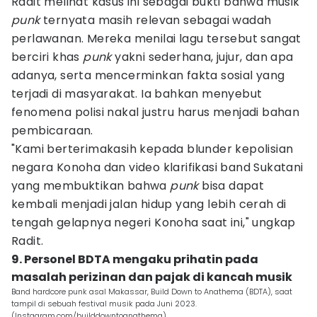
Radit melihat kasus ini sebagai bukti bahwa musik
punk
ternyata masih relevan sebagai wadah
perlawanan. Mereka menilai lagu tersebut sangat
berciri khas
punk
yakni sederhana, jujur, dan apa
adanya, serta mencerminkan fakta sosial yang
terjadi di masyarakat. Ia bahkan menyebut
fenomena polisi nakal justru harus menjadi bahan
pembicaraan.
"Kami berterimakasih kepada blunder kepolisian
negara Konoha dan video klarifikasi band Sukatani
yang membuktikan bahwa
punk
bisa dapat
kembali menjadi jalan hidup yang lebih cerah di
tengah gelapnya negeri Konoha saat ini," ungkap
Radit.
9. Personel BDTA mengaku prihatin pada
masalah perizinan dan pajak di kancah musik
Band hardcore punk asal Makassar, Build Down to Anathema (BDTA), saat
tampil di sebuah festival musik pada Juni 2023.
(Instagram.com/builddowntoanathema)