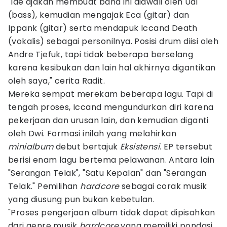
"Ide ajakan membuat band ini diawali oleh Udi
(bass), kemudian mengajak Eca (gitar) dan
Ippank (gitar) serta mendapuk Iccand Death
(vokalis) sebagai personilnya. Posisi drum diisi oleh
Andre Tjefuk, tapi tidak beberapa berselang
karena kesibukan dan lain hal akhirnya digantikan
oleh saya," cerita Radit.
Mereka sempat merekam beberapa lagu. Tapi di
tengah proses, Iccand mengundurkan diri karena
pekerjaan dan urusan lain, dan kemudian diganti
oleh Dwi. Formasi inilah yang melahirkan
minialbum
debut bertajuk
Eksistensi
. EP tersebut
berisi enam lagu bertema pelawanan. Antara lain
"Serangan Telak", "Satu Kepalan" dan "Serangan
Telak." Pemilihan
hardcore
sebagai corak musik
yang diusung pun bukan kebetulan.
"Proses pengerjaan album tidak dapat dipisahkan
dari genre musik
hardcore
yang memiliki pondasi