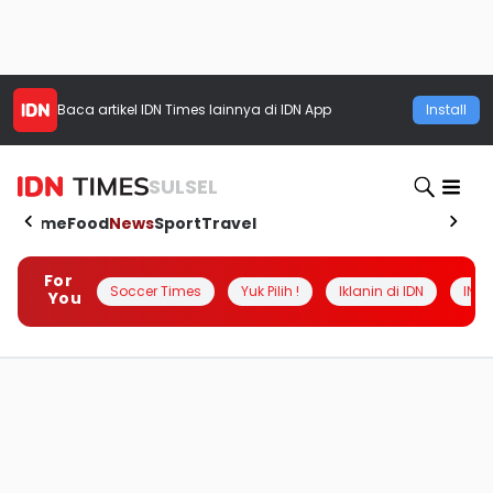
Baca artikel
IDN Times
lainnya di IDN App
Install
SULSEL
Home
Food
News
Sport
Travel
For
Soccer Times
Yuk Pilih !
Iklanin di IDN
INSI
You