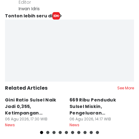
Editor
Irwan Idris
Tonton lebih seru di
Related Articles
See More
Gini Ratio Sulsel Naik
669 Ribu Penduduk
B
Jadi 0,355,
Sulsel Miskin,
T
Ketimpangan
Pengeluaran
D
Perdesaan Meningkat
06 Agu 2026, 17:30 WIB
Terbesarnya Rokok
06 Agu 2026, 14:17 WIB
P
06
News
News
Ne