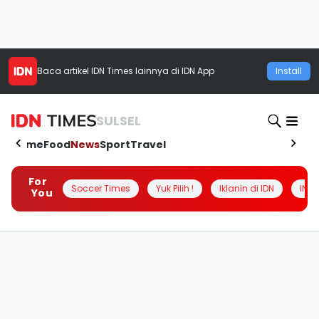
Baca artikel
IDN Times
lainnya di IDN App
Install
SULSEL
Home
Food
News
Sport
Travel
For
Soccer Times
Yuk Pilih !
Iklanin di IDN
INSI
You