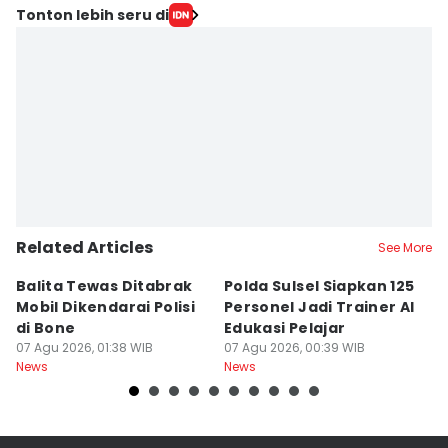
Tonton lebih seru di
Related Articles
See More
Balita Tewas Ditabrak
Polda Sulsel Siapkan 125
G
Mobil Dikendarai Polisi
Personel Jadi Trainer AI
M
di Bone
Edukasi Pelajar
H
07 Agu 2026, 01:38 WIB
07 Agu 2026, 00:39 WIB
T
06
News
News
Ne