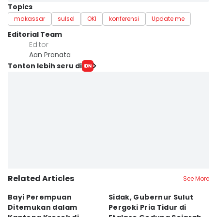
Topics
makassar
sulsel
OKI
konferensi
Update me
Editorial Team
Editor
Aan Pranata
Tonton lebih seru di
Related Articles
See More
Bayi Perempuan
Sidak, Gubernur Sulut
P
Ditemukan dalam
Pergoki Pria Tidur di
M