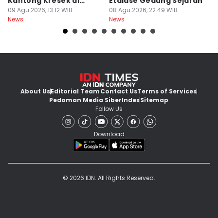
Kantong Kresek di
Etalase Gedung Sejarah
M
Pinggir Jalan Gowa
09 Agu 2026, 13:12 WIB
08 Agu 2026, 22:49 WIB
I
08
News
News
Ne
About Us
Editorial Team
Contact Us
Terms of Services
Pedoman Media Siber
Index
Sitemap
Follow Us
Download
© 2026 IDN. All Rights Reserved.