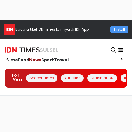
Baca artikel
IDN Times
lainnya di IDN App
Install
SULSEL
Home
Food
News
Sport
Travel
For
Soccer Times
Yuk Pilih !
Iklanin di IDN
INSI
You