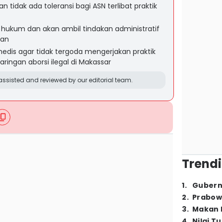
 tidak ada toleransi bagi ASN terlibat praktik
hukum dan akan ambil tindakan administratif
tan
edis agar tidak tergoda mengerjakan praktik
jaringan aborsi ilegal di Makassar
ssisted and reviewed by our editorial team.
Trendi
1
.
Gubern
2
.
Prabow
3
.
Makan B
4
.
Nilai T