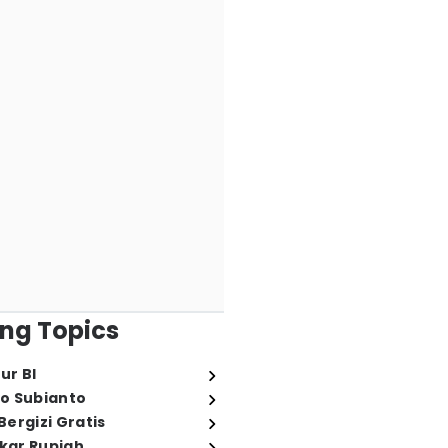
ng Topics
ur BI
o Subianto
ergizi Gratis
ukar Rupiah