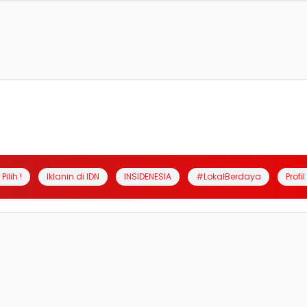
Pilih !
Iklanin di IDN
INSIDENESIA
#LokalBerdaya
Profi