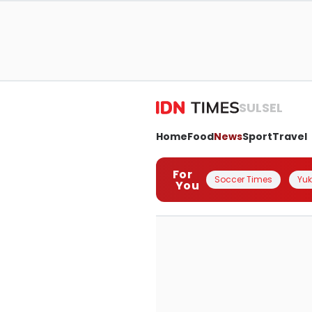
SULSEL
Home
Food
News
Sport
Travel
For
Soccer Times
Yuk 
You