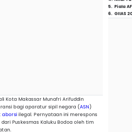
5
.
Piala A
6
.
GIIAS 2
li Kota Makassar Munafri Arifuddin
ansi bagi aparatur sipil negara (
ASN
)
k
aborsi
ilegal. Pernyataan ini merespons
dari Puskesmas Kaluku Bodoa oleh tim
atan.