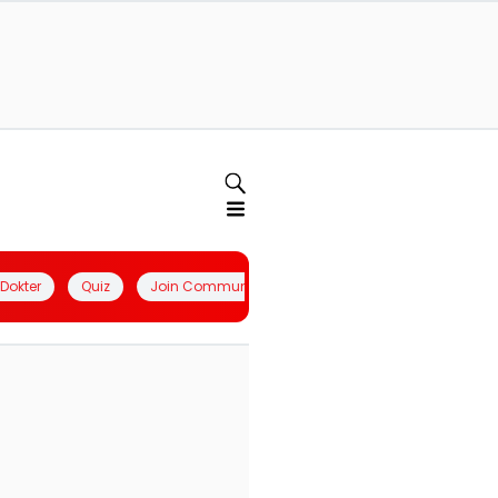
l Dokter
Quiz
Join Community