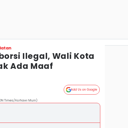
latan
borsi Ilegal, Wali Kota
ak Ada Maaf
Add Us on Google
(IDN Times/Asrhawi Muin)