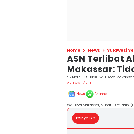
Home
News
Sulawesi Se
ASN Terlibat A
Makassar: Tid
27 Mei 2025, 13:06 WIB
Kota Makassar
Ashrawi Muin
News
Channel
Wali Kota Makassar, Munafri Arifuddin. 
Intinya Sih