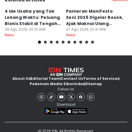
4 Ide Usaha yang Tak
Pameran Manifesto
S
Lekang Waktu: Peluang
Seni 2026 Digelar Besok,
I
Bisnis Stabil di Tengah
Ajak Maknai Ulang
d
Perubahan
08 Agu 2026, 00:01 WIB
Maritim
07 Agu 2026, 23:41 WIB
07
News
News
Ne
About Us
Editorial Team
Contact Us
Terms of Services
Pedoman Media Siber
Index
Sitemap
Follow Us
Download
© 2026 IDN. All Rights Reserved.