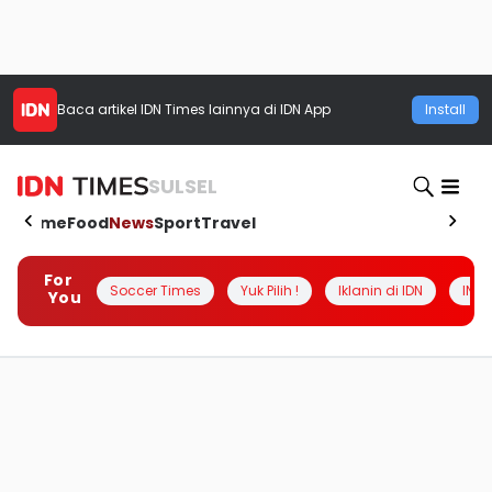
Baca artikel
IDN Times
lainnya di IDN App
Install
SULSEL
Home
Food
News
Sport
Travel
For
Soccer Times
Yuk Pilih !
Iklanin di IDN
INSI
You