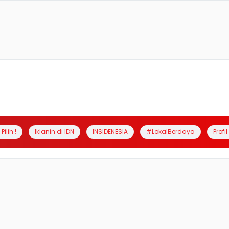
Pilih !
Iklanin di IDN
INSIDENESIA
#LokalBerdaya
Profi