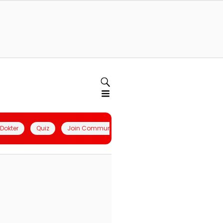
l Dokter
Quiz
Join Community