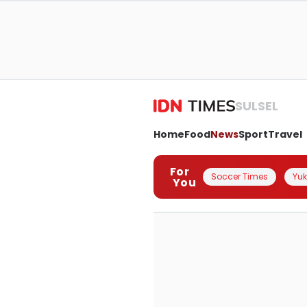
SULSEL
Home
Food
News
Sport
Travel
For
Soccer Times
Yuk 
You