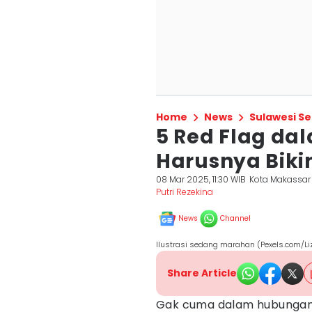
Home
News
Sulawesi Se
5 Red Flag d
Harusnya Biki
08 Mar 2025, 11:30 WIB
Kota Makassar
Putri Rezekina
News
Channel
Ilustrasi sedang marahan (Pexels.com/L
Share Article
Gak cuma dalam hubunga