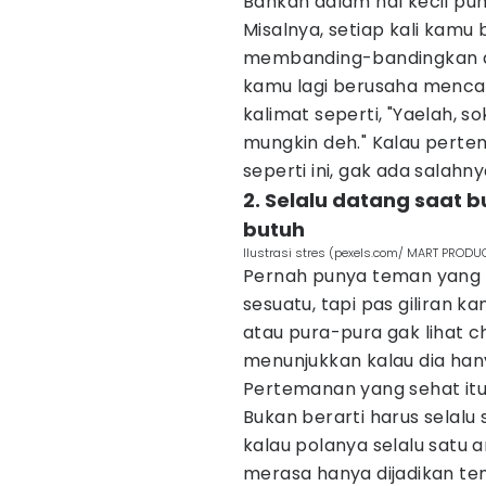
Bahkan dalam hal kecil pu
Misalnya, setiap kali kamu
membanding-bandingkan den
kamu lagi berusaha mencap
kalimat seperti, "Yaelah, s
mungkin deh." Kalau perte
seperti ini, gak ada salah
2. Selalu datang saat 
butuh
Ilustrasi stres (pexels.com/ MART PRODU
Pernah punya teman yang s
sesuatu, tapi pas giliran k
atau pura-pura gak lihat c
menunjukkan kalau dia h
Pertemanan yang sehat it
Bukan berarti harus selal
kalau polanya selalu satu ar
merasa hanya dijadikan tem