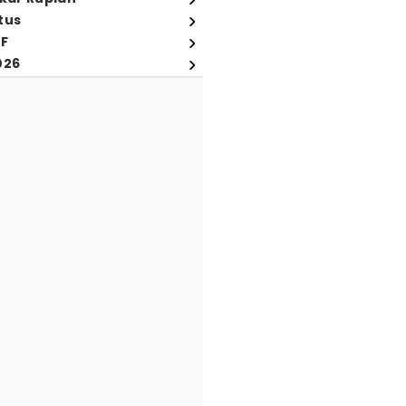
tus
FF
026