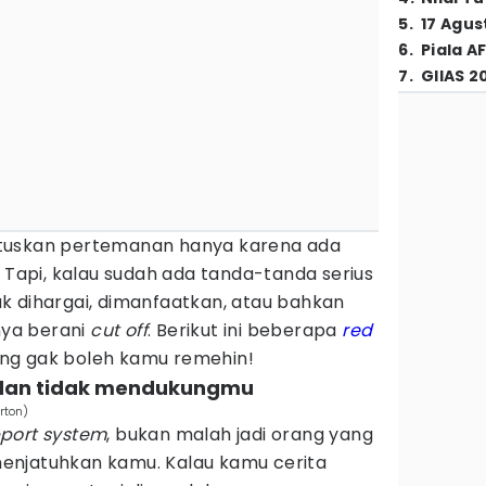
5
.
17 Agus
6
.
Piala A
7
.
GIIAS 2
tuskan pertemanan hanya karena ada
. Tapi, kalau sudah ada tanda-tanda serius
k dihargai, dimanfaatkan, atau bahkan
tnya berani
cut off
. Berikut ini beberapa
red
ng gak boleh kamu remehin!
 dan tidak mendukungmu
rton)
port system
, bukan malah jadi orang yang
enjatuhkan kamu. Kalau kamu cerita