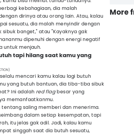
n, kamu bisa melihat tanda-tandanya.
 berbagi kebahagiaan, dia malah
More 
gan dirinya atau orang lain. Atau, kalau
ai sesuatu, dia malah menyindir dengan
ok sibuk banget," atau "Kayaknya gak
mananmu dipenuhi dengan energi negatif
nya untuk menjauh.
butuh tapi hilang saat kamu yang
CTION)
elalu mencari kamu kalau lagi butuh
amu yang butuh bantuan, dia tiba-tiba sibuk
hat? Ini adalah
red flag
besar yang
anya memanfaatkanmu.
u tentang saling memberi dan menerima.
u seimbang dalam setiap kesempatan, tapi
ah, itu jelas gak adil. Jadi, kalau kamu
pat singgah saat dia butuh sesuatu,