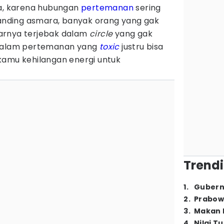
ya, karena hubungan
pertemanan
sering
banding asmara, banyak orang yang gak
arnya terjebak dalam
circle
yang gak
 dalam pertemanan yang
toxic
justru bisa
kamu kehilangan energi untuk
Trendi
1
.
Gubern
2
.
Prabow
3
.
Makan B
4
.
Nilai T