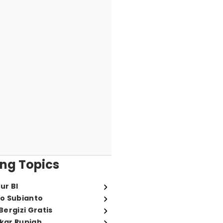
ng Topics
ur BI
o Subianto
ergizi Gratis
ukar Rupiah