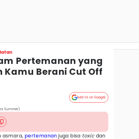
latan
alam Pertemanan yang
n Kamu Berani Cut Off
Add Us on Google
iza Summer)
n asmara,
pertemanan
juga bisa
toxic
dan