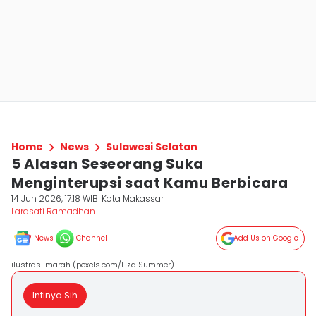
Home
News
Sulawesi Selatan
5 Alasan Seseorang Suka
Menginterupsi saat Kamu Berbicara
14 Jun 2026, 17:18 WIB
Kota Makassar
Larasati Ramadhan
News
Channel
Add Us on Google
ilustrasi marah (pexels.com/Liza Summer)
Intinya Sih