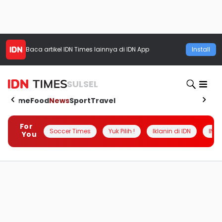
Baca artikel
IDN Times
lainnya di IDN App
Install
SULSEL
Home
Food
News
Sport
Travel
For
Soccer Times
Yuk Pilih !
Iklanin di IDN
INSI
You