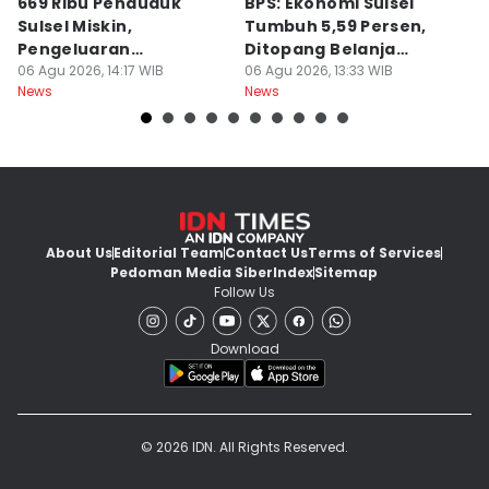
669 Ribu Penduduk
BPS: Ekonomi Sulsel
B
Sulsel Miskin,
Tumbuh 5,59 Persen,
P
Pengeluaran
Ditopang Belanja
M
Terbesarnya Rokok
06 Agu 2026, 14:17 WIB
Pemerintah
06 Agu 2026, 13:33 WIB
B
06
News
News
Ne
About Us
Editorial Team
Contact Us
Terms of Services
Pedoman Media Siber
Index
Sitemap
Follow Us
Download
© 2026 IDN. All Rights Reserved.