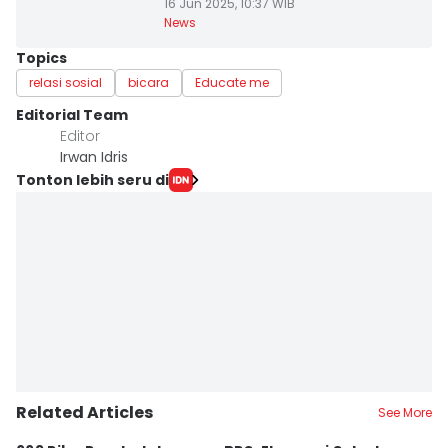
16 Jun 2025, 10:37 WIB
News
Topics
relasi sosial
bicara
Educate me
Editorial Team
Editor
Irwan Idris
Tonton lebih seru di
Related Articles
See More