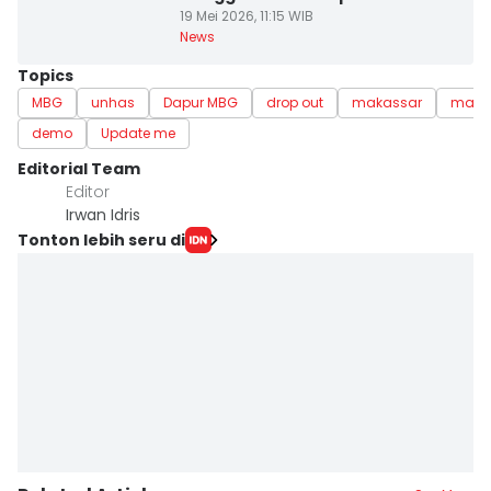
19 Mei 2026, 11:15 WIB
News
Topics
MBG
unhas
Dapur MBG
drop out
makassar
maha
demo
Update me
Editorial Team
Editor
Irwan Idris
Tonton lebih seru di