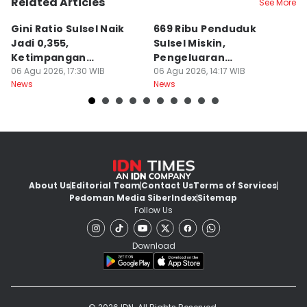
Related Articles
See More
Gini Ratio Sulsel Naik
669 Ribu Penduduk
B
Jadi 0,355,
Sulsel Miskin,
T
Ketimpangan
Pengeluaran
D
Perdesaan Meningkat
06 Agu 2026, 17:30 WIB
Terbesarnya Rokok
06 Agu 2026, 14:17 WIB
P
06
News
News
Ne
About Us
Editorial Team
Contact Us
Terms of Services
Pedoman Media Siber
Index
Sitemap
Follow Us
Download