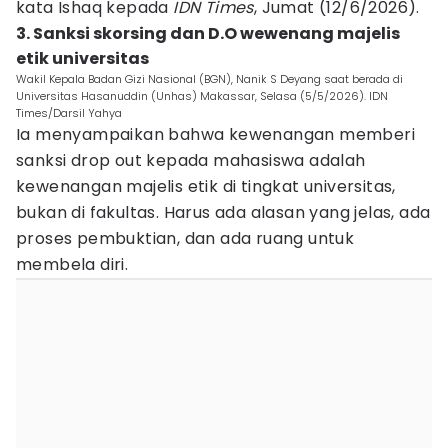
kata Ishaq kepada
IDN Times
, Jumat (12/6/2026).
3. Sanksi skorsing dan D.O wewenang majelis
etik universitas
Wakil Kepala Badan Gizi Nasional (BGN), Nanik S Deyang saat berada di
Universitas Hasanuddin (Unhas) Makassar, Selasa (5/5/2026). IDN
Times/Darsil Yahya
Ia menyampaikan bahwa kewenangan memberi
sanksi drop out kepada mahasiswa adalah
kewenangan majelis etik di tingkat universitas,
bukan di fakultas. Harus ada alasan yang jelas, ada
proses pembuktian, dan ada ruang untuk
membela diri.