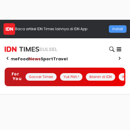
Baca artikel
IDN Times
lainnya di IDN App
Install
SULSEL
Home
Food
News
Sport
Travel
For
Soccer Times
Yuk Pilih !
Iklanin di IDN
INSI
You