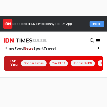
Baca artikel
IDN Times
lainnya di IDN App
Install
SULSEL
Home
Food
News
Sport
Travel
For
Soccer Times
Yuk Pilih !
Iklanin di IDN
INSI
You