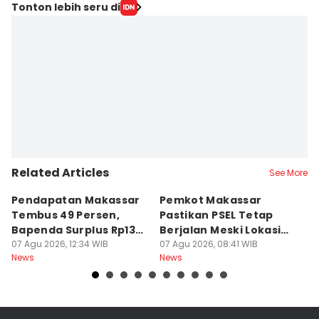
Tonton lebih seru di
Related Articles
See More
Pendapatan Makassar
Pemkot Makassar
W
Tembus 49 Persen,
Pastikan PSEL Tetap
Z
Bapenda Surplus Rp130
Berjalan Meski Lokasi
L
Miliar
07 Agu 2026, 12:34 WIB
Belum Final
07 Agu 2026, 08:41 WIB
07
News
News
Ne