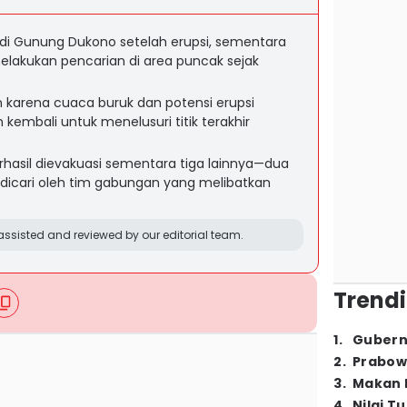
 di Gunung Dukono setelah erupsi, sementara
elakukan pencarian di area puncak sejak
 karena cuaca buruk dan potensi erupsi
 kembali untuk menelusuri titik terakhir
berhasil dievakuasi sementara tiga lainnya—dua
icari oleh tim gabungan yang melibatkan
ssisted and reviewed by our editorial team.
Trendi
1
.
Gubern
2
.
Prabow
3
.
Makan B
4
.
Nilai T