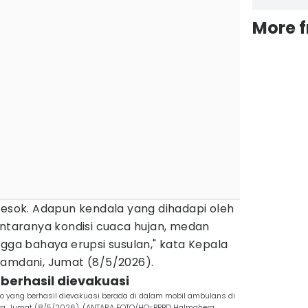
More 
besok. Adapun kendala yang dihadapi oleh
antaranya kondisi cuaca hujan, medan
 hingga bahaya erupsi susulan," kata Kepala
Ramdani, Jumat (8/5/2026).
 berhasil dievakuasi
 yang berhasil dievakuasi berada di dalam mobil ambulans di
ra, Jumat (8/5/2026). (ANTARA FOTO/HO-BPBD Halmahera