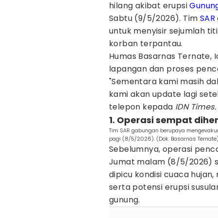
hilang akibat erupsi
Gunun
Sabtu (9/5/2026). Tim
SAR
untuk menyisir sejumlah tit
korban terpantau.
Humas Basarnas Ternate, I
lapangan dan proses penca
"Sementara kami masih dal
kami akan update lagi sete
telepon kepada
IDN Times.
1. Operasi sempat dih
Tim SAR gabungan berupaya mengevakuas
pagi (8/5/2026). (Dok. Basarnas Ternate
Sebelumnya, operasi penc
Jumat malam (8/5/2026) se
dipicu kondisi cuaca hujan,
serta potensi erupsi susula
gunung.