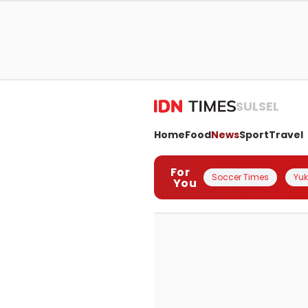
SULSEL
Home
Food
News
Sport
Travel
For
Soccer Times
Yuk 
You