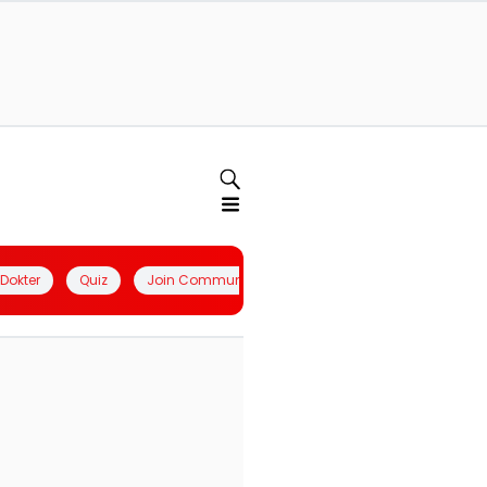
l Dokter
Quiz
Join Community