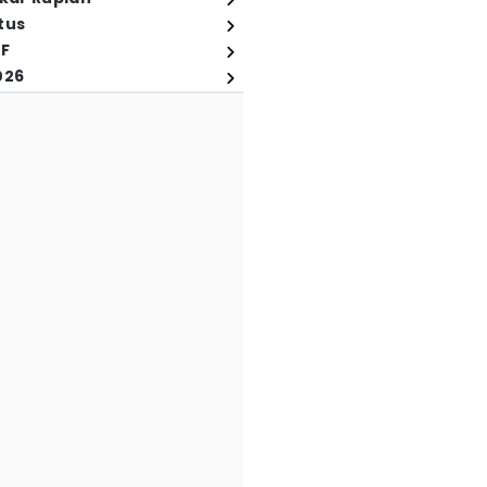
tus
FF
026