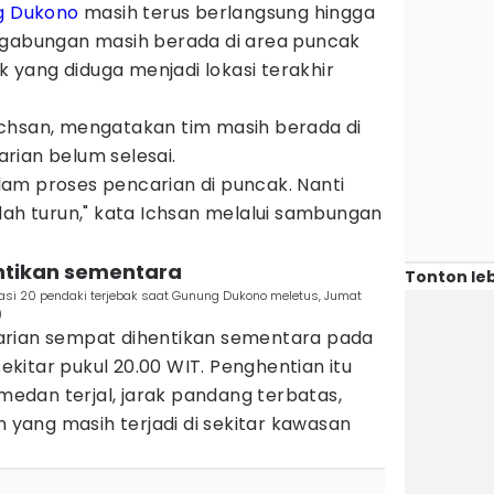
g Dukono
masih terus berlangsung hingga
gabungan masih berada di area puncak
ik yang diduga menjadi lokasi terakhir
chsan, mengatakan tim masih berada di
rian belum selesai.
am proses pencarian di puncak. Nanti
lah turun," kata Ichsan melalui sambungan
entikan sementara
Tonton leb
i 20 pendaki terjebak saat Gunung Dukono meletus, Jumat
)
arian sempat dihentikan sementara pada
kitar pukul 20.00 WIT. Penghentian itu
 medan terjal, jarak pandang terbatas,
n yang masih terjadi di sekitar kawasan