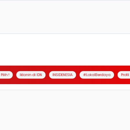
Pilih !
Iklanin di IDN
INSIDENESIA
#LokalBerdaya
Profi