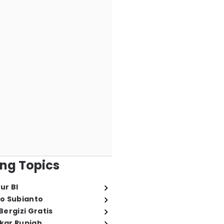
ng Topics
ur BI
o Subianto
ergizi Gratis
ukar Rupiah