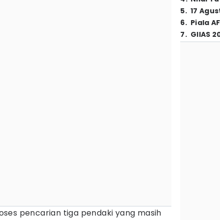
5
.
17 Agus
6
.
Piala A
7
.
GIIAS 2
oses pencarian tiga pendaki yang masih