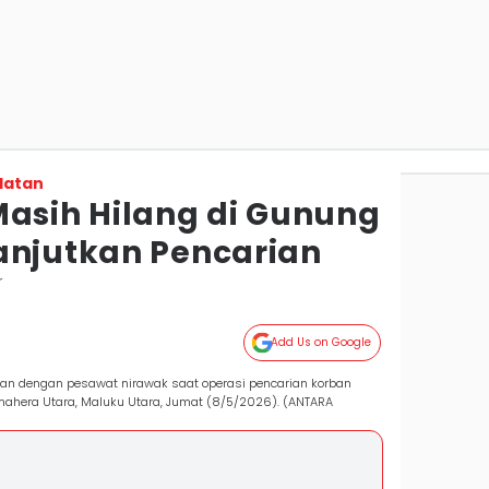
latan
Masih Hilang di Gunung
anjutkan Pencarian
r
Add Us on Google
n dengan pesawat nirawak saat operasi pencarian korban
ahera Utara, Maluku Utara, Jumat (8/5/2026). (ANTARA