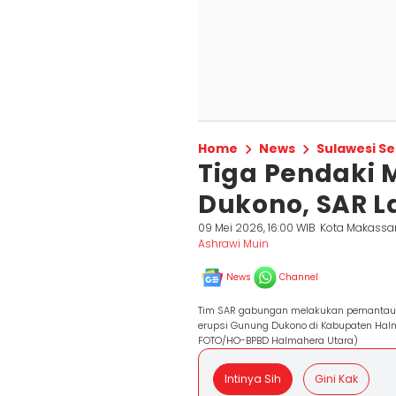
Home
News
Sulawesi Se
Tiga Pendaki 
Dukono, SAR L
09 Mei 2026, 16:00 WIB
Kota Makassa
Ashrawi Muin
News
Channel
Tim SAR gabungan melakukan pemantaua
erupsi Gunung Dukono di Kabupaten Halm
FOTO/HO-BPBD Halmahera Utara)
Intinya Sih
Gini Kak