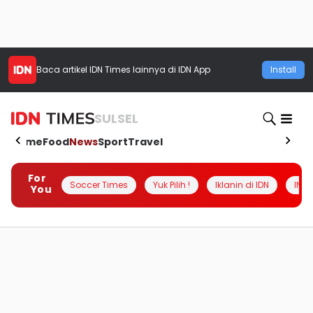
Baca artikel
IDN Times
lainnya di IDN App
Install
SULSEL
Home
Food
News
Sport
Travel
For
Soccer Times
Yuk Pilih !
Iklanin di IDN
INSI
You