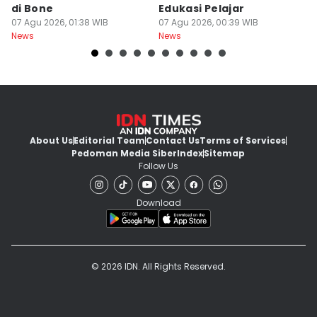
di Bone
Edukasi Pelajar
H
07 Agu 2026, 01:38 WIB
07 Agu 2026, 00:39 WIB
T
06
News
News
Ne
About Us
Editorial Team
Contact Us
Terms of Services
Pedoman Media Siber
Index
Sitemap
Follow Us
Download
© 2026 IDN. All Rights Reserved.