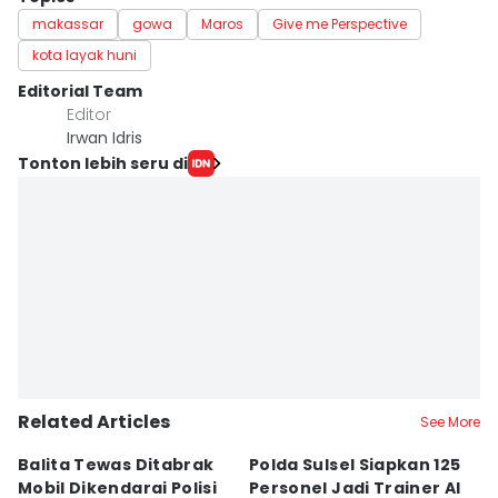
makassar
gowa
Maros
Give me Perspective
kota layak huni
Editorial Team
Editor
Irwan Idris
Tonton lebih seru di
Related Articles
See More
Balita Tewas Ditabrak
Polda Sulsel Siapkan 125
G
Mobil Dikendarai Polisi
Personel Jadi Trainer AI
M