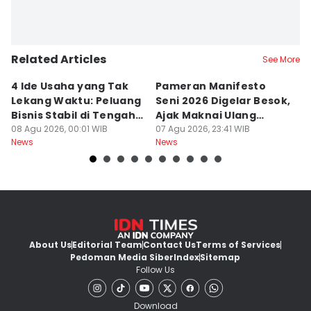
Related Articles
See More
4 Ide Usaha yang Tak
Pameran Manifesto
S
Lekang Waktu: Peluang
Seni 2026 Digelar Besok,
I
Bisnis Stabil di Tengah
Ajak Maknai Ulang
d
Perubahan
08 Agu 2026, 00:01 WIB
Maritim
07 Agu 2026, 23:41 WIB
07
News
News
Ne
About Us
Editorial Team
Contact Us
Terms of Services
Pedoman Media Siber
Index
Sitemap
Follow Us
Download