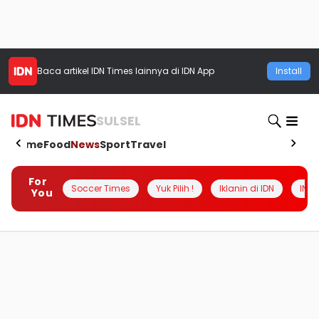
Baca artikel
IDN Times
lainnya di IDN App
Install
SULSEL
Home
Food
News
Sport
Travel
For
Soccer Times
Yuk Pilih !
Iklanin di IDN
INSI
You