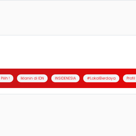
Pilih !
Iklanin di IDN
INSIDENESIA
#LokalBerdaya
Profi