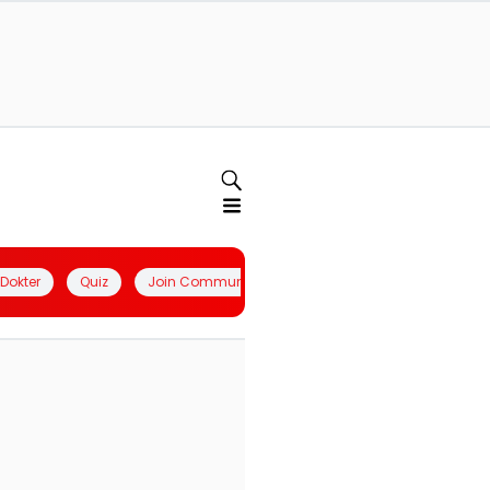
l Dokter
Quiz
Join Community