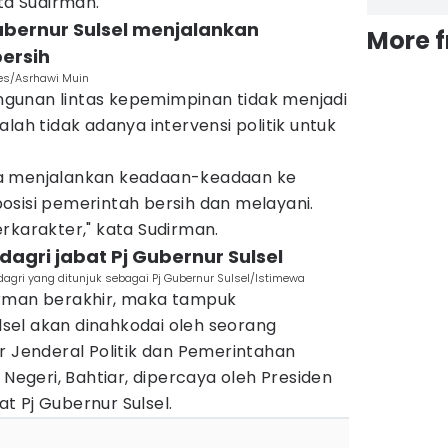
ata Sudirman.
ubernur Sulsel menjalankan
More 
ersih
mes/Asrhawi Muin
gunan lintas kepemimpinan tidak menjadi
lah tidak adanya intervensi politik untuk
a menjalankan keadaan-keadaan ke
osisi pemerintah bersih dan melayani.
rkarakter," kata Sudirman.
dagri jabat Pj Gubernur Sulsel
dagri yang ditunjuk sebagai Pj Gubernur Sulsel/Istimewa
irman berakhir, maka tampuk
el akan dinahkodai oleh seorang
r Jenderal Politik dan Pemerintahan
geri, Bahtiar, dipercaya oleh Presiden
t Pj Gubernur Sulsel.