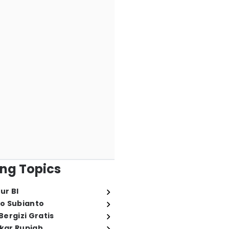
ng Topics
ur BI
o Subianto
ergizi Gratis
ukar Rupiah