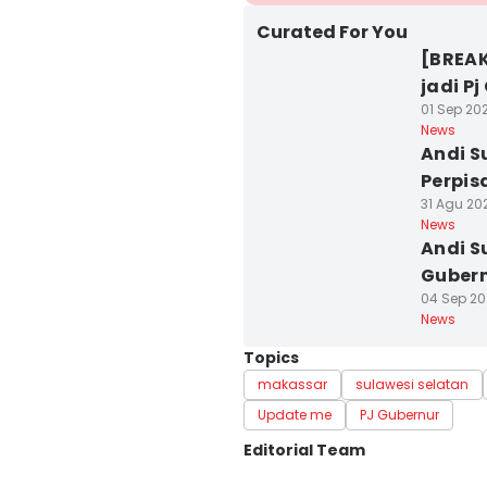
Curated For You
[BREAK
jadi Pj
01 Sep 202
News
Andi S
Perpis
31 Agu 202
News
Andi S
Gubern
04 Sep 202
News
Topics
makassar
sulawesi selatan
Update me
PJ Gubernur
Editorial Team