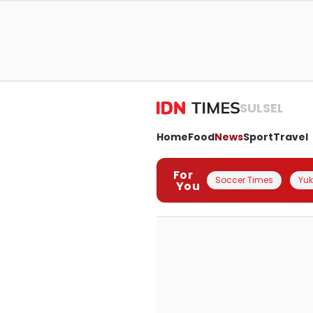
SULSEL
Home
Food
News
Sport
Travel
For
Soccer Times
Yuk 
You