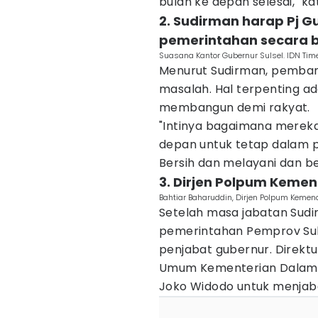
bulan ke depan selesai," k
2. Sudirman harap Pj G
pemerintahan secara b
Suasana Kantor Gubernur Sulsel. IDN Ti
Menurut Sudirman, pemban
masalah. Hal terpenting ada
membangun demi rakyat.
"Intinya bagaimana merek
depan untuk tetap dalam p
Bersih dan melayani dan be
3. Dirjen Polpum Kemen
Bahtiar Baharuddin, Dirjen Polpum Kemen
Setelah masa jabatan Sud
pemerintahan Pemprov Suls
penjabat gubernur. Direktu
Umum Kementerian Dalam Ne
Joko Widodo untuk menjaba