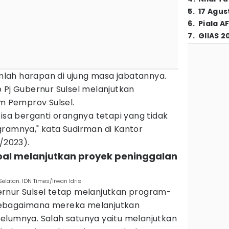
5
.
17 Agus
6
.
Piala A
7
.
GIIAS 2
lah harapan di ujung masa jabatannya.
 Pj Gubernur Sulsel melanjutkan
 Pemprov Sulsel.
bisa berganti orangnya tetapi yang tidak
gramnya," kata Sudirman di Kantor
9/2023).
soal melanjutkan proyek peninggalan
elatan. IDN Times/Irwan Idris
rnur Sulsel tetap melanjutkan program-
sebagaimana mereka melanjutkan
elumnya. Salah satunya yaitu melanjutkan