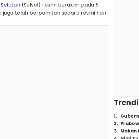
 Selatan
(Sulsel) resmi berakhir pada 5
 juga telah berpamitan secara resmi hari
Trendi
1
.
Gubern
2
.
Prabow
3
.
Makan B
4
.
Nilai T