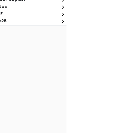
tus
FF
026