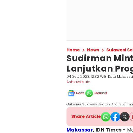
Home
News
Sulawesi Se
Sudirman Mint
Lanjutkan Pr
04 Sep 2023, 12:32 WIB
Kota Makassa
Ashrawi Muin
News
Channel
Gubernur Sulawesi Selatan, Andi Sudirm
Share Article
Makassar
, IDN Times
- Ma