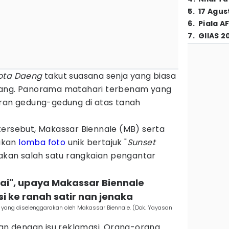
5
.
17 Agus
6
.
Piala A
7
.
GIIAS 2
ota Daeng
takut suasana senja yang biasa
lang. Panorama matahari terbenam yang
eran gedung-gedung di atas tanah
tersebut, Makassar Biennale (MB) serta
akan
lomba
foto
unik bertajuk "
Sunset
pakan salah satu rangkaian pengantar
tai", upaya Makassar Biennale
 ke ranah satir nan jenaka
i" yang diselenggarakan oleh Makassar Biennale. (Dok. Yayasan
lan dengan isu reklamasi. Orang-orang