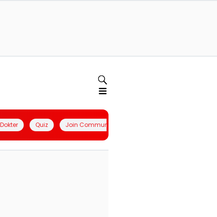
l Dokter
Quiz
Join Community