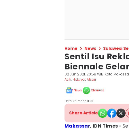
Home
News
Sulawesi Se
Sentil Isu Rek
Biennale Gela
02 Jun 2021, 20:58 WIB
Kota Makassa
Ach. Hidayat Alsair
News
Channel
Default Image IDN
Share Article
Makassar
, IDN Times -
Se