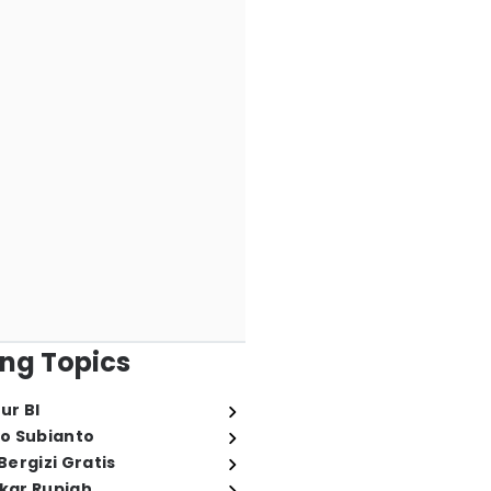
ng Topics
ur BI
o Subianto
ergizi Gratis
ukar Rupiah