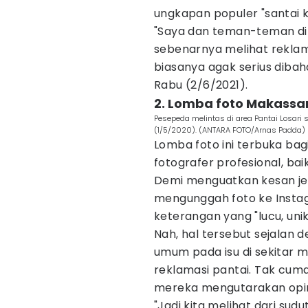
ungkapan populer "santai k
"Saya dan teman-teman di
sebenarnya melihat reklama
biasanya agak serius dibaha
Rabu (2/6/2021).
2. Lomba foto Makassa
Pesepeda melintas di area Pantai Losari
(1/5/2020). (ANTARA FOTO/Arnas Padda)
Lomba foto ini terbuka bagi
fotografer profesional, ba
Demi menguatkan kesan jen
mengunggah foto ke Inst
keterangan yang "lucu, unik
Nah, hal tersebut sejalan
umum pada isu di sekitar 
reklamasi pantai. Tak cuma
mereka mengutarakan opini
"Jadi kita melihat dari sud