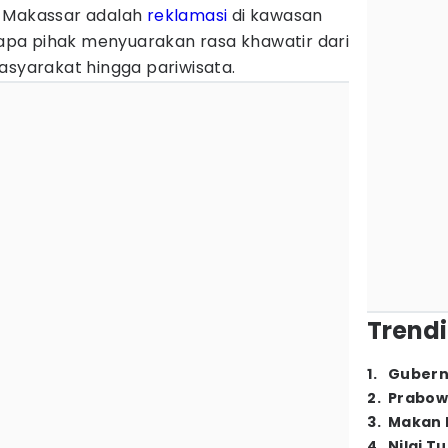
i Makassar adalah
reklamasi
di kawasan
erapa pihak menyuarakan rasa khawatir dari
asyarakat hingga pariwisata.
Trendi
1
.
Gubern
2
.
Prabow
3
.
Makan B
4
.
Nilai T