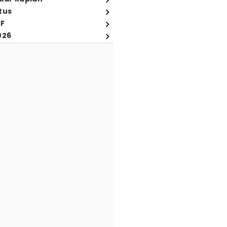
tus
FF
026