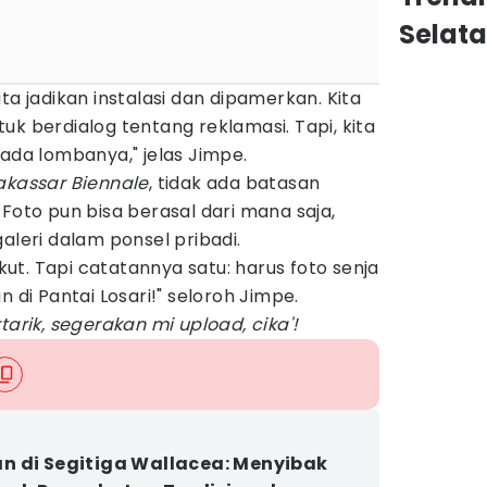
Selat
ta jadikan instalasi dan dipamerkan. Kita
uk berdialog tentang reklamasi. Tapi, kita
pada lombanya," jelas Jimpe.
kassar Biennale
, tidak ada batasan
 Foto pun bisa berasal dari mana saja,
aleri dalam ponsel pribadi.
ikut. Tapi catatannya satu: harus foto senja
n di Pantai Losari!" seloroh Jimpe.
tarik, segerakan mi upload, cika'!
 di Segitiga Wallacea: Menyibak