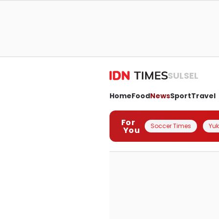
SULSEL
Home
Food
News
Sport
Travel
For
Soccer Times
Yuk 
You