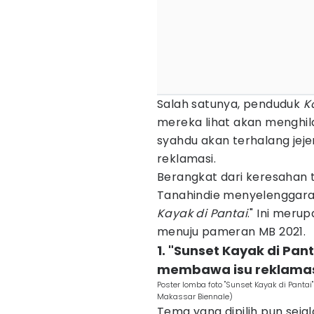
Salah satunya, penduduk
K
mereka lihat akan menghi
syahdu akan terhalang jej
reklamasi.
Berangkat dari keresahan 
Tanahindie menyelenggar
Kayak di Pantai
." Ini meru
menuju pameran MB 2021.
1. "Sunset Kayak di Pan
membawa isu reklamasi
Poster lomba foto "Sunset Kayak di Panta
Makassar Biennale)
Tema yang dipilih pun seja