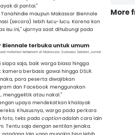
ayak di pantai."
More 
 Tanahindie maupun Makassar Biennale
si (secara) lebih lucu-lucu. Karena kan
s isu ini," ujarnya saat dihubungi pada
r Biennale terbuka untuk umum
 saat matahari terbenam di Makassar, Sulawesi Selatan, Jumat
 siapa saja, baik warga biasa hingga
ik kamera berbasis gawai hingga DSLR.
aka, para peserta diwajibkan
agram dan Facebook menggunakan
, menggelitik atau nakal."
 dengan upaya mendekatkan khalayak
mereka. Khususnya, warga pada perkara
 foto, teks pada
caption
adalah cara lain
. Tentu saja dengan sentilan jenaka.
ut pandang lain yang mungkin bisa lebih