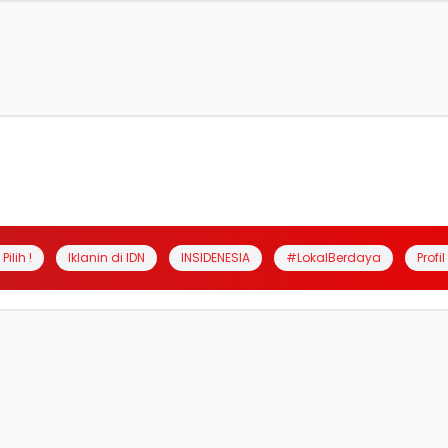
Pilih !
Iklanin di IDN
INSIDENESIA
#LokalBerdaya
Profi