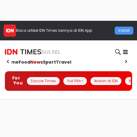
Baca artikel
IDN Times
lainnya di IDN App
Install
SULSEL
Home
Food
News
Sport
Travel
For
Soccer Times
Yuk Pilih !
Iklanin di IDN
INSI
You