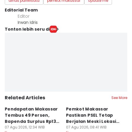
dinas pariwisata
pemkot makassar
Update me
Editorial Team
Editor
Irwan Idris
Tonton lebih seru di
Related Articles
See More
Pendapatan Makassar
Pemkot Makassar
W
Tembus 49 Persen,
Pastikan PSEL Tetap
Z
Bapenda Surplus Rp130
Berjalan Meski Lokasi
L
Miliar
07 Agu 2026, 12:34 WIB
Belum Final
07 Agu 2026, 08:41 WIB
07