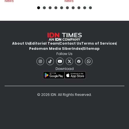
News
News
Ne
About Us
Editorial Team
Contact Us
Terms of Services
Pedoman Media Siber
Index
Sitemap
Follow Us
Download
© 2026 IDN. All Rights Reserved.