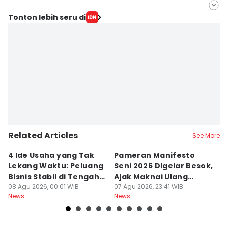
Editor
Tonton lebih seru di
Ach. Hidayat Alsair
Editor
Aan Pranata
Related Articles
See More
4 Ide Usaha yang Tak
Pameran Manifesto
S
Lekang Waktu: Peluang
Seni 2026 Digelar Besok,
I
Bisnis Stabil di Tengah
Ajak Maknai Ulang
d
Perubahan
08 Agu 2026, 00:01 WIB
Maritim
07 Agu 2026, 23:41 WIB
07
News
News
Ne