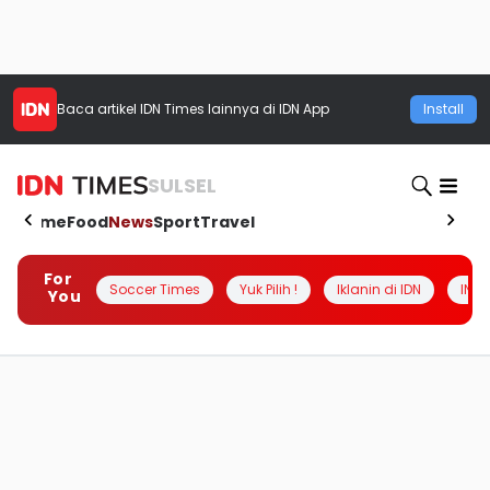
Baca artikel
IDN Times
lainnya di IDN App
Install
SULSEL
Home
Food
News
Sport
Travel
For
Soccer Times
Yuk Pilih !
Iklanin di IDN
INSI
You