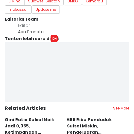
El Nino
Sulawesi Selatan
BMKG
Kemarau
makassar
Update me
Editorial Team
Editor
Aan Pranata
Tonton lebih seru di
Related Articles
See More
Gini Ratio Sulsel Naik
669 Ribu Penduduk
B
Jadi 0,355,
Sulsel Miskin,
T
Ketimpangan
Pengeluaran
D