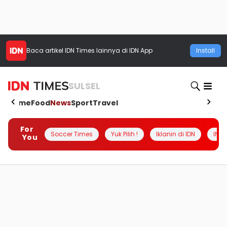
Baca artikel
IDN Times
lainnya di IDN App
Install
SULSEL
Home
Food
News
Sport
Travel
For
Soccer Times
Yuk Pilih !
Iklanin di IDN
INSI
You