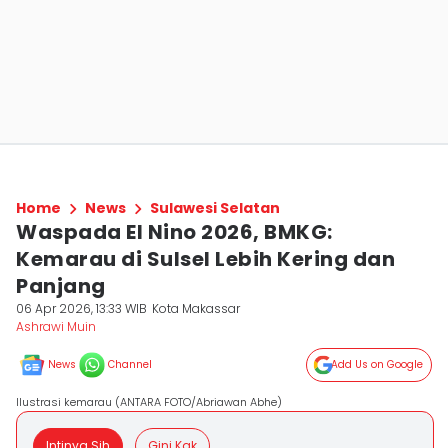
Home
News
Sulawesi Selatan
Waspada El Nino 2026, BMKG:
Kemarau di Sulsel Lebih Kering dan
Panjang
06 Apr 2026, 13:33 WIB
Kota Makassar
Ashrawi Muin
News
Channel
Add Us on Google
Ilustrasi kemarau (ANTARA FOTO/Abriawan Abhe)
Intinya Sih
Gini Kak