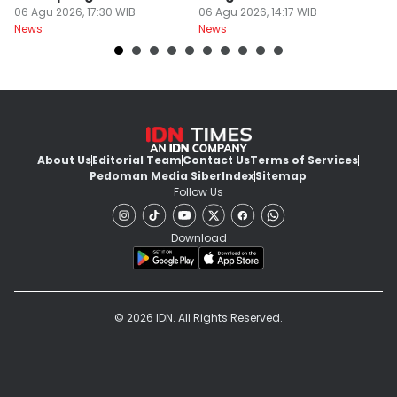
Perdesaan Meningkat
06 Agu 2026, 17:30 WIB
Terbesarnya Rokok
06 Agu 2026, 14:17 WIB
P
06
News
News
Ne
About Us
Editorial Team
Contact Us
Terms of Services
Pedoman Media Siber
Index
Sitemap
Follow Us
Download
© 2026 IDN. All Rights Reserved.