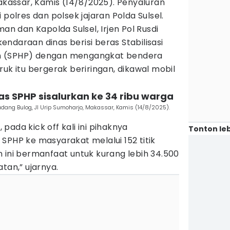
Makassar, Kamis (14/8/2025). Penyaluran
 polres dan polsek jajaran Polda Sulsel.
man dan Kapolda Sulsel, Irjen Pol Rusdi
ndaraan dinas berisi beras Stabilisasi
n (SPHP) dengan mengangkat bendera
ruk itu bergerak beriringan, dikawal mobil
as SPHP sisalurkan ke 34 ribu warga
udang Bulog, Jl Urip Sumoharjo, Makassar, Kamis (14/8/2025).
ada kick off kali ini pihaknya
Tonton leb
SPHP ke masyarakat melalui 152 titik
 ini bermanfaat untuk kurang lebih 34.500
tan,” ujarnya.