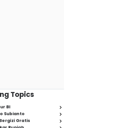
ng Topics
ur BI
o Subianto
ergizi Gratis
ukar Rupiah