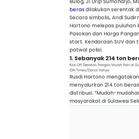
Bulog, Jl Urip Sumoharjo, 
beras
dilakukan serentak di
Secara simbolis, Andi Sudir
Hartono melepas puluhan ke
Pasokan dan Harga Panga
start. Kendaraan SUV dan t
patwal polisi.
1. Sebanyak 214 ton ber
Kick Off Gerakan Pangan Murah Polri di G
IDN Times/Darsil Yahya
Rusdi Hartono mengatakan, p
menyalurkan 214 ton beras 
distribusi. “Mudah-mudahan
masyarakat di Sulawesi Sela