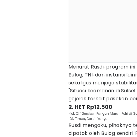
Menurut Rusdi, program in
Bulog, TNI, dan instansi l
sekaligus menjaga stabilita
"Situasi keamanan di Sulsel
gejolak terkait pasokan be
2. HET Rp12.500
Kick Off Gerakan Pangan Murah Polri di G
IDN Times/Darsil Yahya
Rusdi mengaku, pihaknya 
dipatok oleh Bulog sendiri.