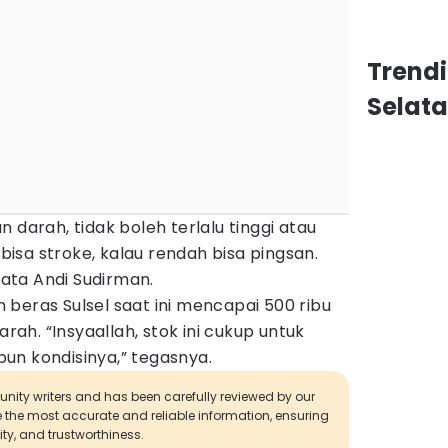
Trend
Selat
 darah, tidak boleh terlalu tinggi atau
 bisa stroke, kalau rendah bisa pingsan.
 kata Andi Sudirman.
beras Sulsel saat ini mencapai 500 ribu
arah. “Insyaallah, stok ini cukup untuk
un kondisinya,” tegasnya.
munity writers and has been carefully reviewed by our
de the most accurate and reliable information, ensuring
ity, and trustworthiness.