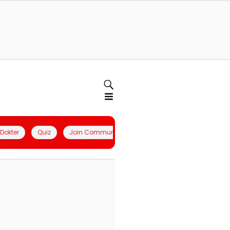
l Dokter
Quiz
Join Community