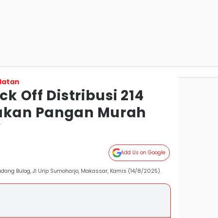
latan
ck Off Distribusi 214
rakan Pangan Murah
r
Add Us on Google
udang Bulog, Jl Urip Sumoharjo, Makassar, Kamis (14/8/2025).