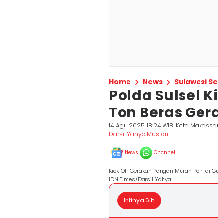
Home
News
Sulawesi Se
Polda Sulsel Ki
Ton Beras Ge
14 Agu 2025, 18:24 WIB
Kota Makassa
Darsil Yahya Mustari
News
Channel
Kick Off Gerakan Pangan Murah Polri di G
IDN Times/Darsil Yahya
Intinya Sih