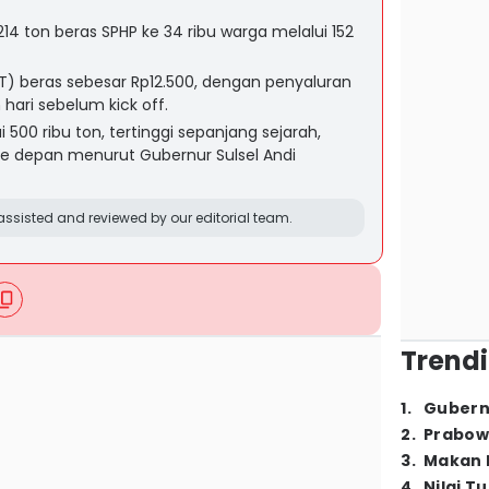
14 ton beras SPHP ke 34 ribu warga melalui 152
ET) beras sebesar Rp12.500, dengan penyaluran
hari sebelum kick off.
 500 ribu ton, tertinggi sepanjang sejarah,
e depan menurut Gubernur Sulsel Andi
ssisted and reviewed by our editorial team.
Trendi
1
.
Gubern
2
.
Prabow
3
.
Makan B
4
.
Nilai T