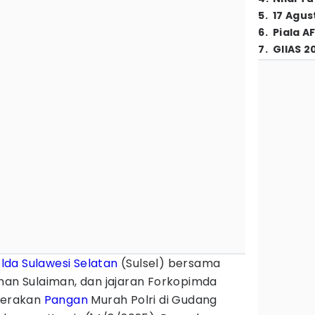
5
.
17 Agus
6
.
Piala A
7
.
GIIAS 2
lda Sulawesi Selatan
(Sulsel) bersama
man Sulaiman, dan jajaran Forkopimda
 Gerakan
Pangan
Murah Polri di Gudang