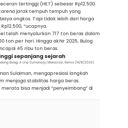
 eceran tertinggi (HET) sebesar Rp12.500.
karena jarak tempuh tempuh yang
aya ongkos. Tapi tidak lebih dari harga
 Rp12.500, “ucapnya.
lsel telah menyalurkan 717 ton beras dalam
00 ton per hari. Hingga akhir 2025, Bulog
capai 45 ribu ton beras.
rtinggi sepanjang sejarah
udang Bulog, Jl Urip Sumoharjo, Makassar, Kamis (14/8/2025).
rman Sulaiman, mengapresiasi langkah
am menjaga stabilitas harga beras.
g merata bisa menjadi “penyeimbang” di