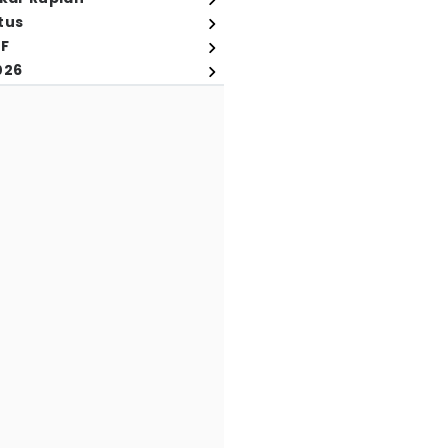
tus
FF
026