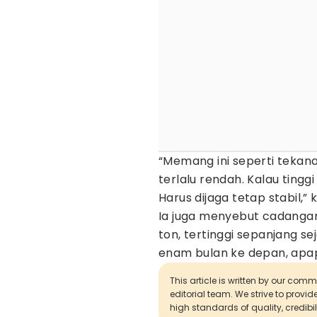
“Memang ini seperti tekanan
terlalu rendah. Kalau tinggi
Harus dijaga tetap stabil,”
Ia juga menyebut cadangan 
ton, tertinggi sepanjang sej
enam bulan ke depan, apap
This article is written by our com
editorial team. We strive to provi
high standards of quality, credibil