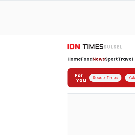
SULSEL
Home
Food
News
Sport
Travel
For
Soccer Times
Yuk 
You