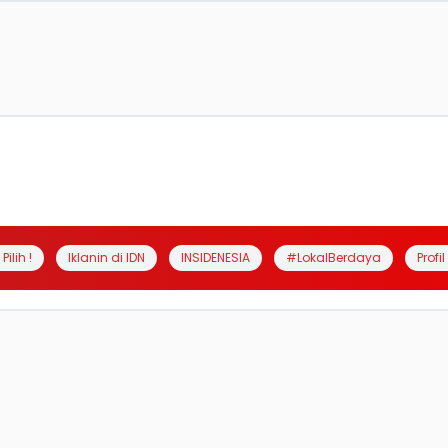
Pilih !
Iklanin di IDN
INSIDENESIA
#LokalBerdaya
Profi