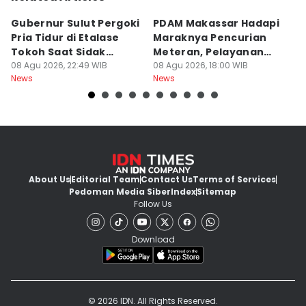
Gubernur Sulut Pergoki
PDAM Makassar Hadapi
P
Pria Tidur di Etalase
Maraknya Pencurian
M
Tokoh Saat Sidak
Meteran, Pelayanan
A
Gedung
08 Agu 2026, 22:49 WIB
Ikut Terdampak
08 Agu 2026, 18:00 WIB
K
08
News
News
Ne
About Us
Editorial Team
Contact Us
Terms of Services
Pedoman Media Siber
Index
Sitemap
Follow Us
Download
© 2026 IDN. All Rights Reserved.