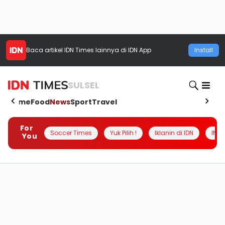
Baca artikel
IDN Times
lainnya di IDN App
Install
SULSEL
Home
Food
News
Sport
Travel
For
Soccer Times
Yuk Pilih !
Iklanin di IDN
INSI
You