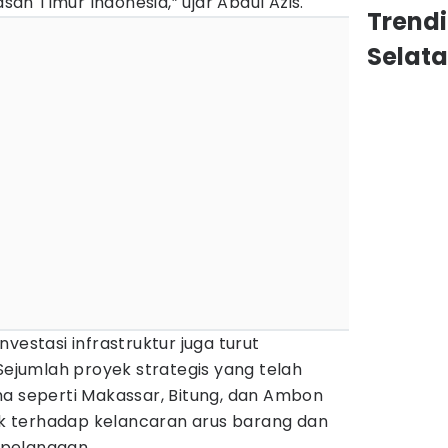
asan Timur Indonesia,” ujar Abdul Azis.
Trend
Selat
vestasi infrastruktur juga turut
 Sejumlah proyek strategis yang telah
ma seperti Makassar, Bitung, dan Ambon
 terhadap kelancaran arus barang dan
pelanggan.