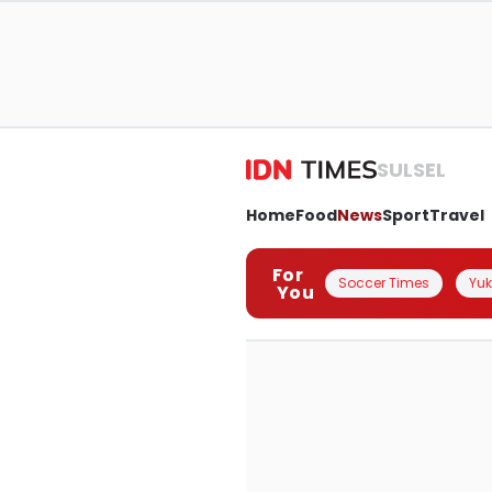
SULSEL
Home
Food
News
Sport
Travel
For
Soccer Times
Yuk 
You