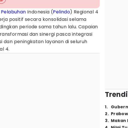
T
Pelabuhan
Indonesia (
Pelindo
) Regional 4
ja positif secara konsolidasi selama
ndingkan periode sama tahun lalu. Capaian
ransformasi dan sinergi pasca integrasi
si dan peningkatan layanan di seluruh
al 4.
Trendi
1
.
Gubern
2
.
Prabow
3
.
Makan B
4
.
Nilai T