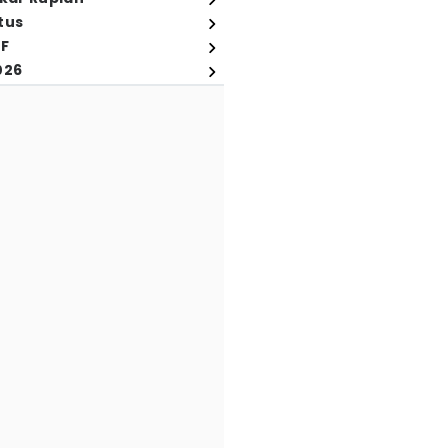
tus
FF
026