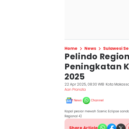
Home
News
Sulawesi Se
Pelindo Region
Peningkatan Ki
2025
22 Apr 2025, 08:30 WIB
Kota Makass
Aan Pranata
News
Channel
Kapal pesiar mewah Scenic Eclipse sanda
Regional 4)
Share Article