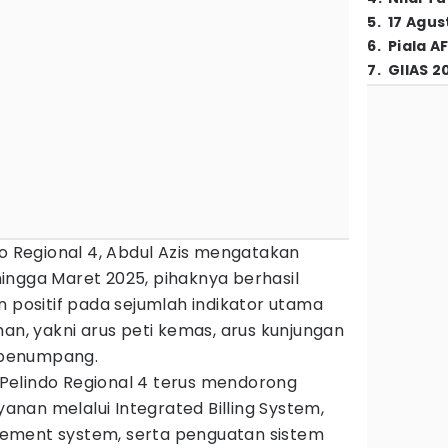
5
.
17 Agus
6
.
Piala A
7
.
GIIAS 2
do Regional 4, Abdul Azis mengatakan
ingga Maret 2025, pihaknya berhasil
ositif pada sejumlah indikator utama
han, yakni arus peti kemas, arus kunjungan
s penumpang.
, Pelindo Regional 4 terus mendorong
ayanan melalui Integrated Billing System,
ement system, serta penguatan sistem