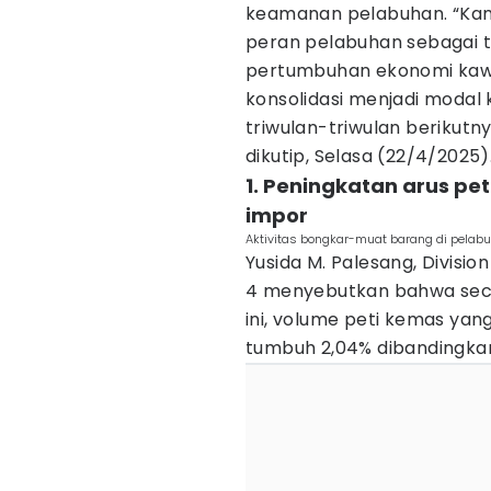
keamanan pelabuhan. “Ka
peran pelabuhan sebagai t
pertumbuhan ekonomi kawa
konsolidasi menjadi modal
triwulan-triwulan berikutn
dikutip, Selasa (22/4/2025)
1. Peningkatan arus pe
impor
Aktivitas bongkar-muat barang di pelabuh
Yusida M. Palesang, Divisi
4 menyebutkan bahwa secar
ini, volume peti kemas yan
tumbuh 2,04% dibandingka