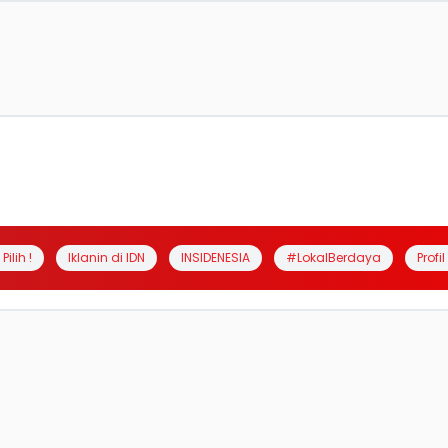
Pilih !
Iklanin di IDN
INSIDENESIA
#LokalBerdaya
Profi