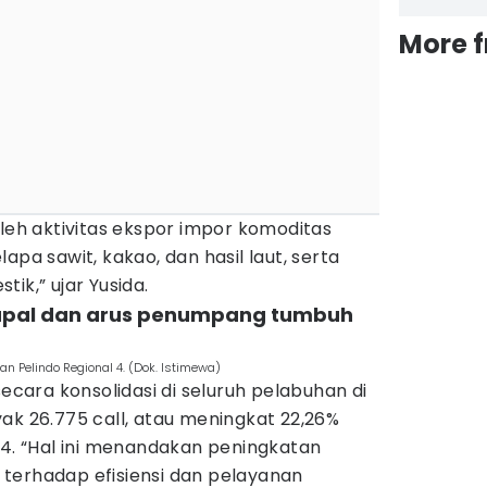
More 
oleh aktivitas ekspor impor komoditas
apa sawit, kakao, dan hasil laut, serta
ik,” ujar Yusida.
kapal dan arus penumpang tumbuh
n Pelindo Regional 4. (Dok. Istimewa)
secara konsolidasi di seluruh pelabuhan di
ak 26.775 call, atau meningkat 22,26%
24. “Hal ini menandakan peningkatan
terhadap efisiensi dan pelayanan