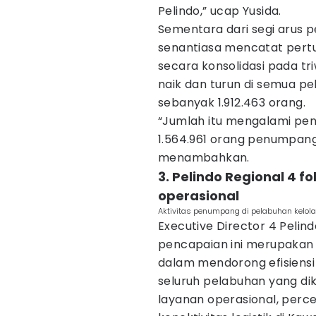
Pelindo,” ucap Yusida.
Sementara dari segi arus p
senantiasa mencatat pertu
secara konsolidasi pada tr
naik dan turun di semua pe
sebanyak 1.912.463 orang.
“Jumlah itu mengalami pen
1.564.961 orang penumpang p
menambahkan.
3. Pelindo Regional 4 f
operasional
Aktivitas penumpang di pelabuhan kelolaa
Executive Director 4 Peli
pencapaian ini merupakan h
dalam mendorong efisiensi 
seluruh pelabuhan yang dik
layanan operasional, perce