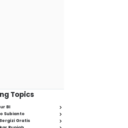
ng Topics
ur BI
o Subianto
ergizi Gratis
ukar Rupiah