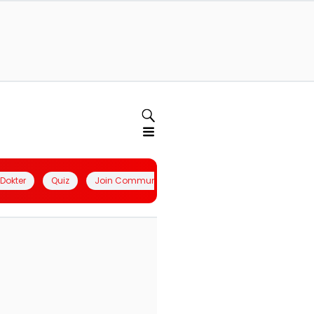
l Dokter
Quiz
Join Community