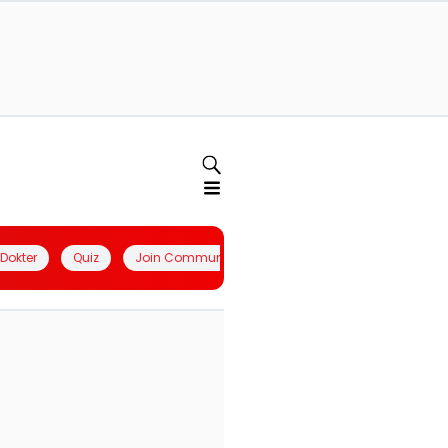
l Dokter
Quiz
Join Community