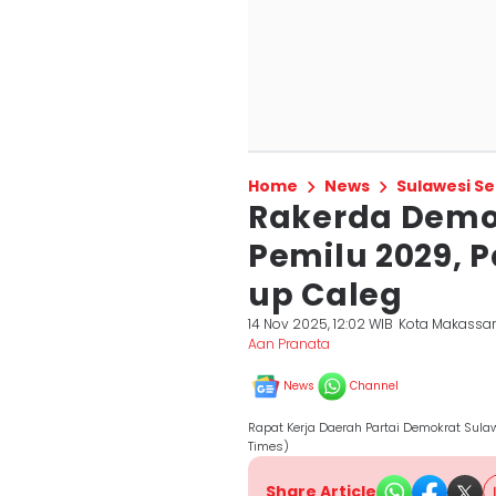
Home
News
Sulawesi Se
Rakerda Demok
Pemilu 2029, P
up Caleg
14 Nov 2025, 12:02 WIB
Kota Makassa
Aan Pranata
News
Channel
Rapat Kerja Daerah Partai Demokrat Sula
Times)
Share Article