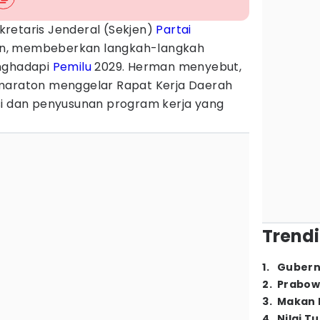
kretaris Jenderal (Sekjen)
Partai
on, membeberkan langkah-langkah
enghadapi
Pemilu
2029. Herman menyebut,
 maraton menggelar Rapat Kerja Daerah
si dan penyusunan program kerja yang
Trendi
1
.
Gubern
2
.
Prabow
3
.
Makan B
4
.
Nilai T