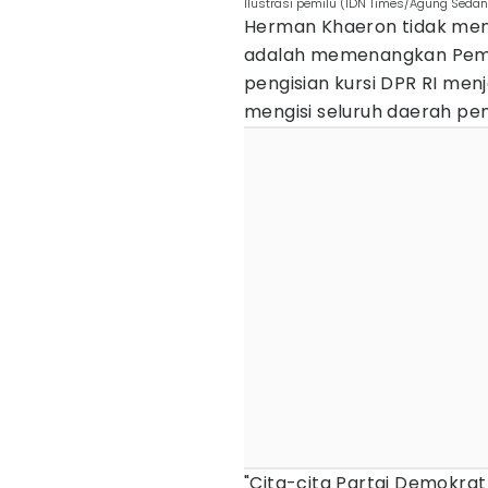
Ilustrasi pemilu (IDN Times/Agung Seda
Herman Khaeron tidak me
adalah memenangkan Pemilu
pengisian kursi DPR RI men
mengisi seluruh daerah pem
"Cita-cita Partai Demokra