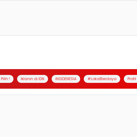
Pilih !
Iklanin di IDN
INSIDENESIA
#LokalBerdaya
Profi