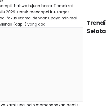
na)
nampik bahwa tujuan besar Demokrat
 2029. Untuk mencapai itu, target
jadi fokus utama, dengan upaya minimal
Trend
ilihan (dapil) yang ada.
Selat
t ya kami juga ingin memenangkan pemilu