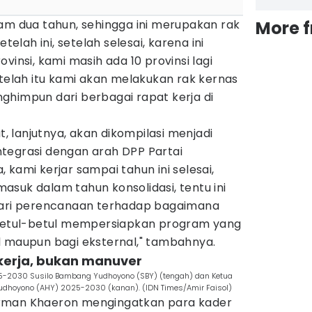
am dua tahun, sehingga ini merupakan rak
More 
telah ini, setelah selesai, karena ini
vinsi, kami masih ada 10 provinsi lagi
etelah itu kami akan melakukan rak kernas
ghimpun dari berbagai rapat kerja di
 lanjutnya, akan dikompilasi menjadi
tegrasi dengan arah DPP Partai
 kami kerjar sampai tahun ini selesai,
suk dalam tahun konsolidasi, tentu ini
 dari perencanaan terhadap bagaimana
 betul-betul mempersiapkan program yang
l maupun bagi eksternal," tambahnya.
 kerja, bukan manuver
025-2030 Susilo Bambang Yudhoyono (SBY) (tengah) dan Ketua
udhoyono (AHY) 2025-2030 (kanan). (IDN Times/Amir Faisol)
rman Khaeron mengingatkan para kader