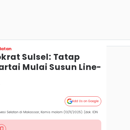
latan
rat Sulsel: Tatap
artai Mulai Susun Line-
r
Add Us on Google
wesi Selatan di Makassar, Kamis malam (13/11/2025). (dok. IDN