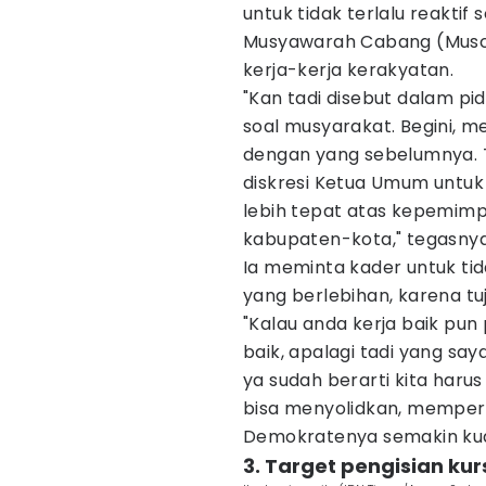
untuk tidak terlalu reakti
Musyawarah Cabang (Musca
kerja-kerja kerakyatan.
"Kan tadi disebut dalam pi
soal musyarakat. Begini,
dengan yang sebelumnya. 
diskresi Ketua Umum untuk
lebih tepat atas kepemimpi
kabupaten-kota," tegasnya
Ia meminta kader untuk ti
yang berlebihan, karena t
"Kalau anda kerja baik pun 
baik, apalagi tadi yang saya
ya sudah berarti kita har
bisa menyolidkan, memper
Demokratenya semakin kua
3. Target pengisian kur