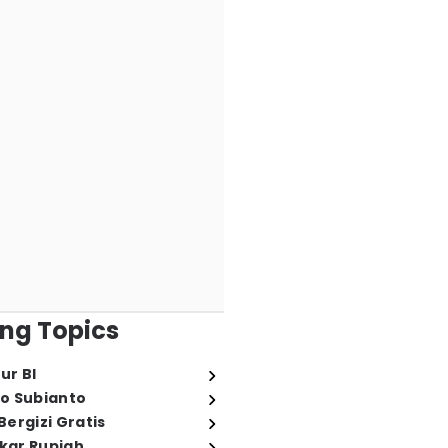
ng Topics
ur BI
o Subianto
ergizi Gratis
ukar Rupiah