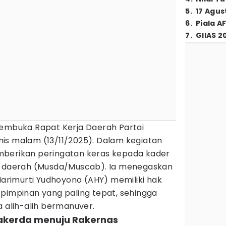
5
.
17 Agus
6
.
Piala A
7
.
GIIAS 2
membuka Rapat Kerja Daerah Partai
is malam (13/11/2025). Dalam kegiatan
mberikan peringatan keras kepada kader
an daerah (Musda/Muscab). Ia menegaskan
rimurti Yudhoyono (AHY) memiliki hak
 pimpinan yang paling tepat, sehingga
a alih-alih bermanuver.
akerda menuju Rakernas