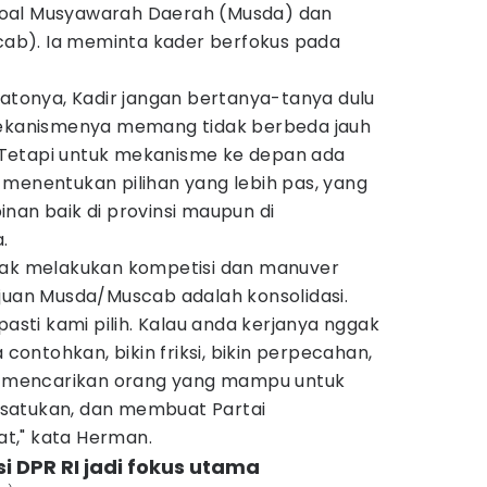
f soal Musyawarah Daerah (Musda) dan
b). Ia meminta kader berfokus pada
datonya, Kadir jangan bertanya-tanya dulu
 mekanismenya memang tidak berbeda jauh
Tetapi untuk mekanisme ke depan ada
 menentukan pilihan yang lebih pas, yang
nan baik di provinsi maupun di
.
dak melakukan kompetisi dan manuver
ujuan Musda/Muscab adalah konsolidasi.
pasti kami pilih. Kalau anda kerjanya nggak
 contohkan, bikin friksi, bikin perpecahan,
us mencarikan orang yang mampu untuk
satukan, dan membuat Partai
t," kata Herman.
si DPR RI jadi fokus utama