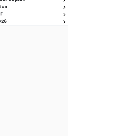
tus
FF
026