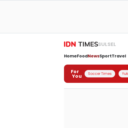
SULSEL
Home
Food
News
Sport
Travel
For
Soccer Times
Yuk 
You