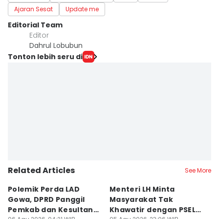
Ajaran Sesat
Update me
Editorial Team
Editor
Dahrul Lobubun
Tonton lebih seru di
Related Articles
See More
Polemik Perda LAD
Menteri LH Minta
H
Gowa, DPRD Panggil
Masyarakat Tak
M
Pemkab dan Kesultanan
Khawatir dengan PSEL
To