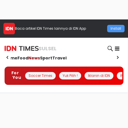
Baca artikel
IDN Times
lainnya di IDN App
Install
SULSEL
Home
Food
News
Sport
Travel
For
Soccer Times
Yuk Pilih !
Iklanin di IDN
INSI
You