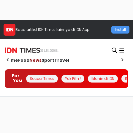
Baca artikel
IDN Times
lainnya di IDN App
Install
SULSEL
Home
Food
News
Sport
Travel
For
Soccer Times
Yuk Pilih !
Iklanin di IDN
INSI
You