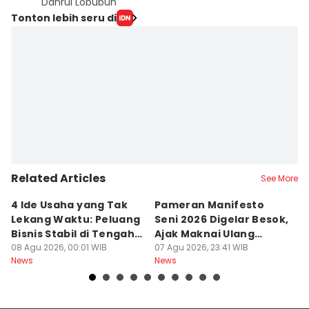
Dahrul Lobubun
Tonton lebih seru di
Related Articles
See More
4 Ide Usaha yang Tak
Pameran Manifesto
S
Lekang Waktu: Peluang
Seni 2026 Digelar Besok,
I
Bisnis Stabil di Tengah
Ajak Maknai Ulang
d
Perubahan
08 Agu 2026, 00:01 WIB
Maritim
07 Agu 2026, 23:41 WIB
07
News
News
Ne