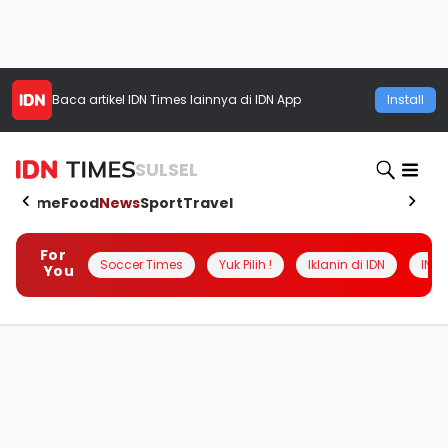
Baca artikel
IDN Times
lainnya di IDN App
Install
SULSEL
Home
Food
News
Sport
Travel
For
Soccer Times
Yuk Pilih !
Iklanin di IDN
INSI
You