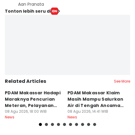
Aan Pranata
Tonton lebih seru di
Related Articles
See More
PDAM Makassar Hadapi
PDAM Makassar Klaim
K
Maraknya Pencurian
Masih Mampu Salurkan
B
Meteran, Pelayanan
Air di Tengah Ancaman
K
Ikut Terdampak
08 Agu 2026, 18:00 WIB
Kekeringan
08 Agu 2026, 14:41 WIB
D
08
News
News
Ne