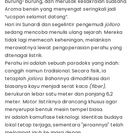
burung-burung, dan merusak kesakralan suasana.
Aroma bensin yang menyengat seringkali jadi
“ucapan selamat datang”.
Hari ini Sunardi dan segelintir pengemudi
jolloro
sedang mencoba menulis ulang sejarah. Mereka
tidak lagi memecah keheningan, melainkan
merawatnya lewat pengoperasian perahu yang
ditenagai listrik.
Perahu ini adalah sebuah paradoks yang indah:
canggih namun tradisional. Secara fisik, ia
tetaplah
jolloro
. Bahannya dimodifikasi dari
biasanya kayu menjadi serat kaca
(fiber),
berukuran lebar satu meter dan panjang 6,2
meter. Motor listriknya dirancang khusus agar
menyerupai bentuk mesin tempel biasa.
Ini adalah kamuflase teknologi. Identitas budaya
lokal tetap terjaga, sementara "jeroannya" telah
melompat jauh ke masa depan.