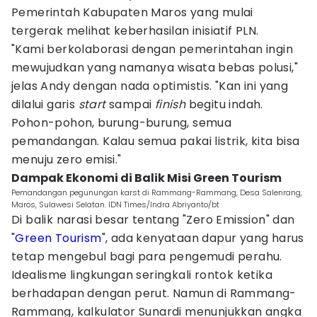
Pemerintah Kabupaten Maros yang mulai
tergerak melihat keberhasilan inisiatif PLN.
"Kami berkolaborasi dengan pemerintahan ingin
mewujudkan yang namanya wisata bebas polusi,"
jelas Andy dengan nada optimistis. "Kan ini yang
dilalui garis
start
sampai
finish
begitu indah.
Pohon-pohon, burung-burung, semua
pemandangan. Kalau semua pakai listrik, kita bisa
menuju zero emisi."
Dampak Ekonomi di Balik Misi Green Tourism
Pemandangan pegunungan karst di Rammang-Rammang, Desa Salenrang,
Maros, Sulawesi Selatan. IDN Times/Indra Abriyanto/bt
Di balik narasi besar tentang "Zero Emission" dan
"
Green Tourism
", ada kenyataan dapur yang harus
tetap mengebul bagi para pengemudi perahu.
Idealisme lingkungan seringkali rontok ketika
berhadapan dengan perut. Namun di Rammang-
Rammang, kalkulator Sunardi menunjukkan angka