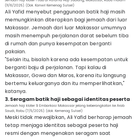
Jemaah haji Kloter 1 tiba di Asrama Haji Sudiang, Makassar, Rabu malam
(11/6/2025). (Dok. Kanwil Kemenag Sulsel)
Ali Yafid menyebut penggunaan batik haji masih
memungkinkan diterapkan bagi jemaah dari luar
Makassar. Jemaah dari luar Makassar umumnya
masih menempuh perjalanan darat sebelum tiba
di rumah dan punya kesempatan berganti
pakaian.
"Selain itu, bisalah karena ada kesempatan untuk
berganti baju di perjalanan. Tapi kalau di
Makassar, Gowa dan Maros, karena itu langsung
bertemu keluarganya dan itu memperlihatkan,"
katanya.
3. Seragam batik haji sebagai identitas peserta
Jemaah haji kloter 9 Embarkasi Makassar jelang keberangkatan ke Arab
Saudi, Rabu (7/5/2025). (dok. Kemenag Sulsel)
Meski tidak mewajibkan, Ali Yafid berharap jemaah
tetap menjaga identitas sebagai peserta haji
resmi dengan mengenakan seragam saat