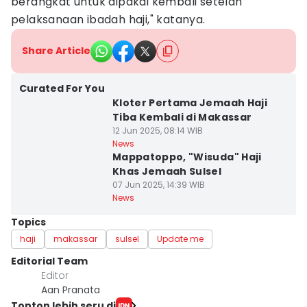
berangkat untuk dipakai kembali setelah
pelaksanaan ibadah haji," katanya.
Share Article
Curated For You
Kloter Pertama Jemaah Haji
Tiba Kembali di Makassar
12 Jun 2025, 08:14 WIB
News
Mappatoppo, "Wisuda" Haji
Khas Jemaah Sulsel
07 Jun 2025, 14:39 WIB
News
Topics
haji
makassar
sulsel
Update me
Editorial Team
Editor
Aan Pranata
Tonton lebih seru di