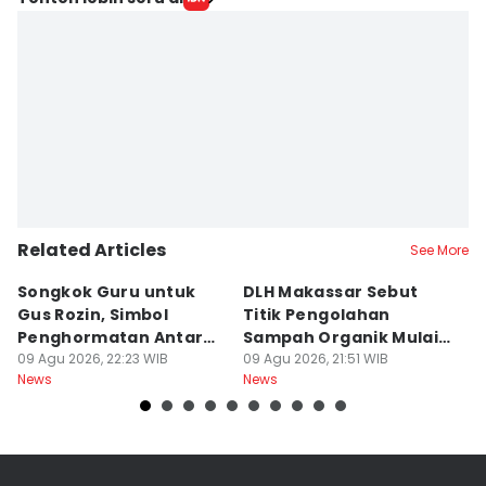
Related Articles
See More
Songkok Guru untuk
DLH Makassar Sebut
[
Gus Rozin, Simbol
Titik Pengolahan
M
Penghormatan Antar
Sampah Organik Mulai
P
Ulama
09 Agu 2026, 22:23 WIB
Bermunculan
09 Agu 2026, 21:51 WIB
P
09
News
News
Ne