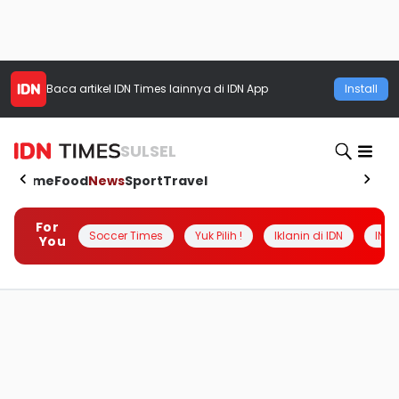
Baca artikel
IDN Times
lainnya di IDN App
Install
SULSEL
Home
Food
News
Sport
Travel
For
Soccer Times
Yuk Pilih !
Iklanin di IDN
INSI
You