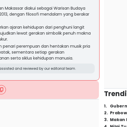
an Makassar diakui sebagai Warisan Budaya
2013, dengan filosofi mendalam yang berakar
an ajaran kehidupan dari penghuni langit
ujudkan lewat gerakan simbolik penuh makna
kur.
n penari perempuan dan hentakan musik pria
tak, sementara setiap gerakan
nan serta siklus kehidupan manusia.
ssisted and reviewed by our editorial team.
Trendi
1
.
Gubern
2
.
Prabow
3
.
Makan B
4
.
Nilai T