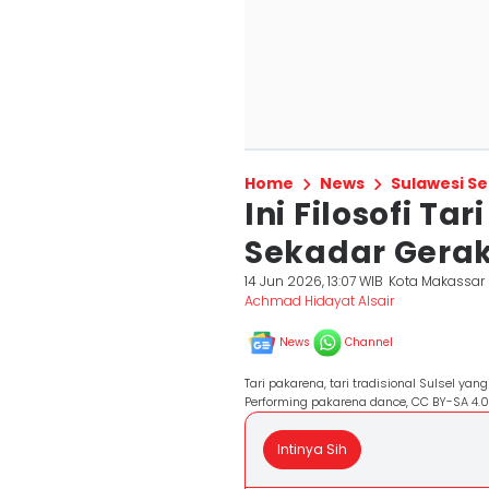
Home
News
Sulawesi Se
Ini Filosofi Ta
Sekadar Gera
14 Jun 2026, 13:07 WIB
Kota Makassar
Achmad Hidayat Alsair
News
Channel
Tari pakarena, tari tradisional Sulsel ya
Performing pakarena dance, CC BY-SA 4.0
Intinya Sih