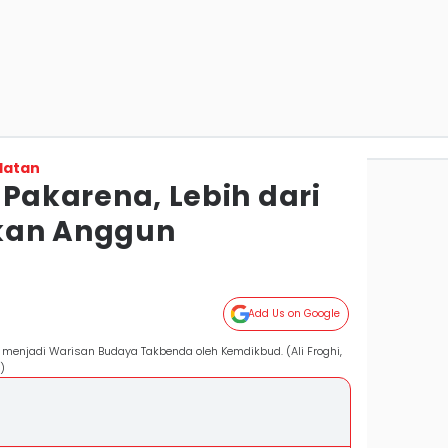
latan
ri Pakarena, Lebih dari
kan Anggun
Add Us on Google
ng menjadi Warisan Budaya Takbenda oleh Kemdikbud. (Ali Froghi,
)