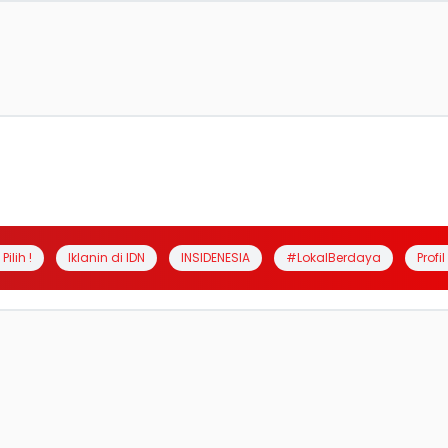
Pilih !
Iklanin di IDN
INSIDENESIA
#LokalBerdaya
Profi