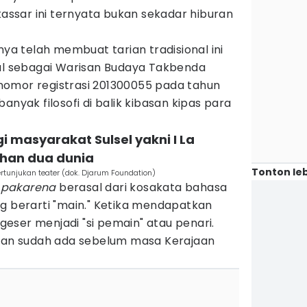
sar ini ternyata bukan sekadar hiburan
nya telah membuat tarian tradisional ini
nal sebagai Warisan Budaya Takbenda
omor registrasi 201300055 pada tahun
anyak filosofi di balik kibasan kipas para
gi masyarakat Sulsel yakni I La
ahan dua dunia
Tonton leb
ertunjukan teater (dok. Djarum Foundation)
a
pakarena
berasal dari kosakata bahasa
g berarti "main." Ketika mendapatkan
eser menjadi "si pemain" atau penari.
akan sudah ada sebelum masa Kerajaan