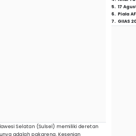
5
.
17 Agus
6
.
Piala A
7
.
GIIAS 2
awesi Selatan (Sulsel) memiliki deretan
satunya adalah pakarena. Kesenian