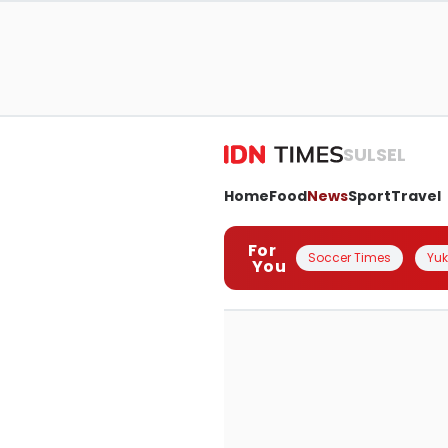
SULSEL
Home
Food
News
Sport
Travel
For
Soccer Times
Yuk 
You