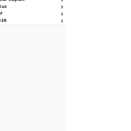
tus
FF
026