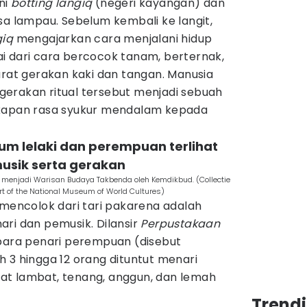
ni
botting langiq
(negeri kayangan) dan
sa lampau. Sebelum kembali ke langit,
giq
mengajarkan cara menjalani hidup
i dari cara bercocok tanam, berternak,
arat gerakan kaki dan tangan. Manusia
erakan ritual tersebut menjadi sebuah
gkapan rasa syukur mendalam kepada
um lelaki dan perempuan terlihat
usik serta gerakan
ang menjadi Warisan Budaya Takbenda oleh Kemdikbud. (Collectie
of the National Museum of World Cultures)
 mencolok dari tari pakarena adalah
ri dan pemusik. Dilansir
Perpustakaan
 para penari perempuan (disebut
h 3 hingga 12 orang dituntut menari
at lambat, tenang, anggun, dan lemah
Trend