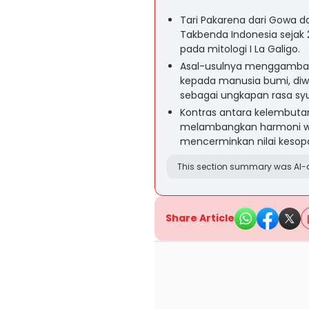
Tari Pakarena dari Gowa d
Takbenda Indonesia sejak 
pada mitologi I La Galigo.
Asal-usulnya menggambark
kepada manusia bumi, diw
sebagai ungkapan rasa syu
Kontras antara kelembuta
melambangkan harmoni wa
mencerminkan nilai kesopa
This section summary was AI-a
Share Article