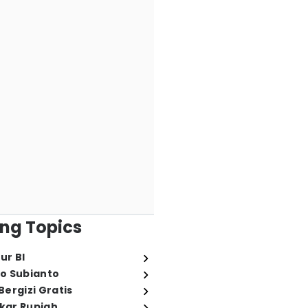
ng Topics
ur BI
o Subianto
ergizi Gratis
ukar Rupiah