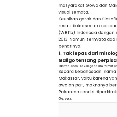
masyarakat Gowa dan Makas
visual semata.
Keunikan gerak dan filosofi
resmi diakui secara nasio
(WBTb) Indonesia dengan n
2013. Namun, ternyata ada b
penarinya.
1. Tak lepas dari mitolo
Galigo tentang perpis
ilustrasi epos I La Galigo dalam format p
Secara kebahasaan, nam
Makassar, yaitu karena yan
awalan pa-, maknanya berg
Pakarena sendiri diperkir
Gowa.