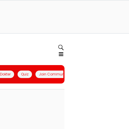
l Dokter
Quiz
Join Community