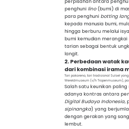
perpisahan antara penghu
penghuni
lino
(bumi) di ma
para penghuni
botting lan
kepada manusia bumi, mula
hingga berburu melalui isy
bumi kemudian merangkai g
tarian sebagai bentuk un
langit.
2. Perbedaan watak ka
dari kombinasi irama m
Tari pakarena, tari tradisional Sulsel y
Wereldmuseum (v/h Tropenmuseum), part 
Salah satu keunikan paling
adanya kontras antara pena
Digital Budaya Indonesia
,
sipinangka
) yang berjumla
dengan gerakan yang sang
lembut.