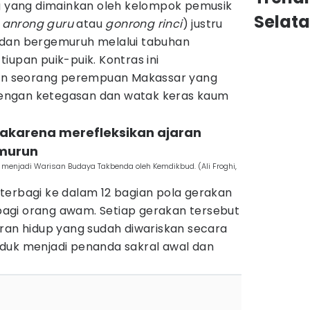
ng yang dimainkan oleh kelompok pemusik
Selat
h
anrong guru
atau
gonrong rinci
) justru
 dan bergemuruh melalui tabuhan
iupan puik-puik. Kontras ini
n seorang perempuan Makassar yang
engan ketegasan dan watak keras kaum
 pakarena merefleksikan ajaran
emurun
ng menjadi Warisan Budaya Takbenda oleh Kemdikbud. (Ali Froghi,
terbagi ke dalam 12 bagian pola gerakan
p bagi orang awam. Setiap gerakan tersebut
aran hidup yang sudah diwariskan secara
duk menjadi penanda sakral awal dan