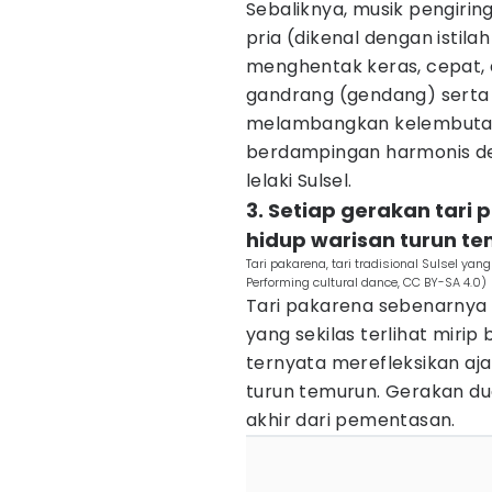
Sebaliknya, musik pengiri
pria (dikenal dengan istila
menghentak keras, cepat,
gandrang (gendang) serta t
melambangkan kelembuta
berdampingan harmonis d
lelaki Sulsel.
3. Setiap gerakan tari
hidup warisan turun t
Tari pakarena, tari tradisional Sulsel ya
Performing cultural dance, CC BY-SA 4.0)
Tari pakarena sebenarnya 
yang sekilas terlihat miri
ternyata merefleksikan aj
turun temurun. Gerakan du
akhir dari pementasan.